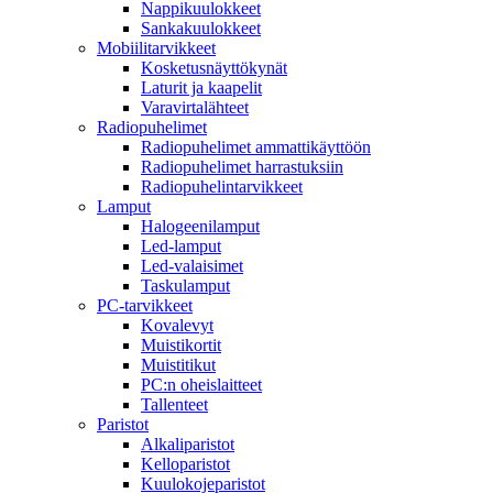
Nappikuulokkeet
Sankakuulokkeet
Mobiilitarvikkeet
Kosketusnäyttökynät
Laturit ja kaapelit
Varavirtalähteet
Radiopuhelimet
Radiopuhelimet ammattikäyttöön
Radiopuhelimet harrastuksiin
Radiopuhelintarvikkeet
Lamput
Halogeenilamput
Led-lamput
Led-valaisimet
Taskulamput
PC-tarvikkeet
Kovalevyt
Muistikortit
Muistitikut
PC:n oheislaitteet
Tallenteet
Paristot
Alkaliparistot
Kelloparistot
Kuulokojeparistot