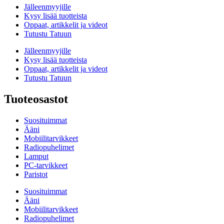
Jälleenmyyjille
Kysy lisää tuotteista
Oppaat, artikkelit ja videot
Tutustu Tatuun
Jälleenmyyjille
Kysy lisää tuotteista
Oppaat, artikkelit ja videot
Tutustu Tatuun
Tuoteosastot
Suosituimmat
Ääni
Mobiilitarvikkeet
Radiopuhelimet
Lamput
PC-tarvikkeet
Paristot
Suosituimmat
Ääni
Mobiilitarvikkeet
Radiopuhelimet