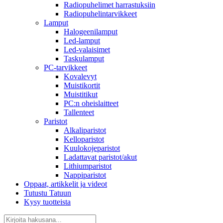
Radiopuhelimet harrastuksiin
Radiopuhelintarvikkeet
Lamput
Halogeenilamput
Led-lamput
Led-valaisimet
Taskulamput
PC-tarvikkeet
Kovalevyt
Muistikortit
Muistitikut
PC:n oheislaitteet
Tallenteet
Paristot
Alkaliparistot
Kelloparistot
Kuulokojeparistot
Ladattavat paristot/akut
Lithiumparistot
Nappiparistot
Oppaat, artikkelit ja videot
Tutustu Tatuun
Kysy tuotteista