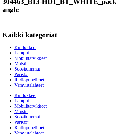
304463_B13-HD1_BT_WHITE_pack
angle
Kaikki kategoriat
Kuulokkeet
Lamput
Mobiilitarvikkeet
Muistit
Suosituimmat
Paristot
Radiopuhelimet
Varavirtalähteet
Kuulokkeet
Lamput
Mobiilitarvikkeet
Muistit
Suosituimmat
Paristot
Radiopuhelimet
Varavirtalähteet