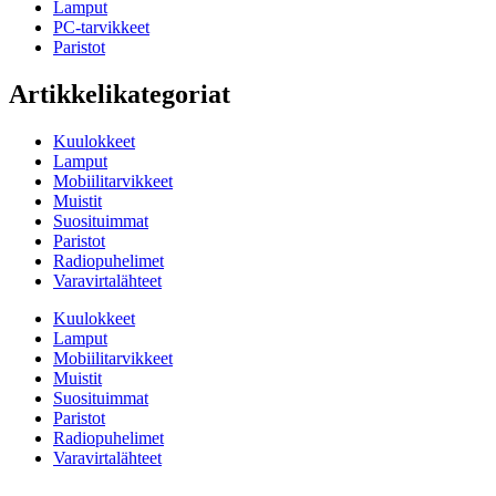
Lamput
PC-tarvikkeet
Paristot
Artikkelikategoriat
Kuulokkeet
Lamput
Mobiilitarvikkeet
Muistit
Suosituimmat
Paristot
Radiopuhelimet
Varavirtalähteet
Kuulokkeet
Lamput
Mobiilitarvikkeet
Muistit
Suosituimmat
Paristot
Radiopuhelimet
Varavirtalähteet