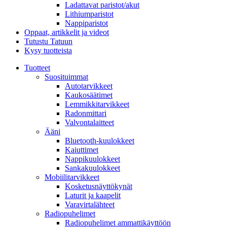
Ladattavat paristot/akut
Lithiumparistot
Nappiparistot
Oppaat, artikkelit ja videot
Tutustu Tatuun
Kysy tuotteista
Tuotteet
Suosituimmat
Autotarvikkeet
Kaukosäätimet
Lemmikkitarvikkeet
Radonmittari
Valvontalaitteet
Ääni
Bluetooth-kuulokkeet
Kaiuttimet
Nappikuulokkeet
Sankakuulokkeet
Mobiilitarvikkeet
Kosketusnäyttökynät
Laturit ja kaapelit
Varavirtalähteet
Radiopuhelimet
Radiopuhelimet ammattikäyttöön