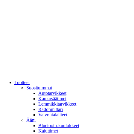
Mene
sisältöön
Tuotteet
Suosituimmat
Autotarvikkeet
Kaukosäätimet
Lemmikkitarvikkeet
Radonmittari
Valvontalaitteet
Ääni
Bluetooth-kuulokkeet
Kaiuttimet