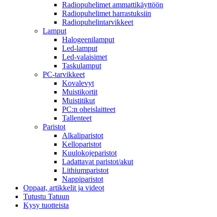
Radiopuhelimet ammattikäyttöön
Radiopuhelimet harrastuksiin
Radiopuhelintarvikkeet
Lamput
Halogeenilamput
Led-lamput
Led-valaisimet
Taskulamput
PC-tarvikkeet
Kovalevyt
Muistikortit
Muistitikut
PC:n oheislaitteet
Tallenteet
Paristot
Alkaliparistot
Kelloparistot
Kuulokojeparistot
Ladattavat paristot/akut
Lithiumparistot
Nappiparistot
Oppaat, artikkelit ja videot
Tutustu Tatuun
Kysy tuotteista