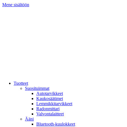
Mene sisältöön
Tuotteet
Suosituimmat
Autotarvikkeet
Kaukosäätimet
Lemmikkitarvikkeet
Radonmittari
Valvontalaitteet
Ääni
Bluetooth-kuulokkeet