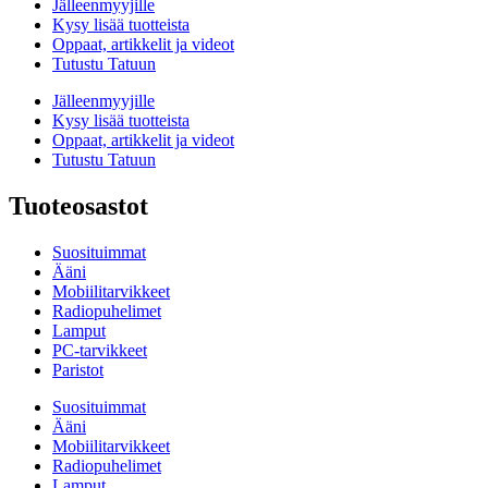
Jälleenmyyjille
Kysy lisää tuotteista
Oppaat, artikkelit ja videot
Tutustu Tatuun
Jälleenmyyjille
Kysy lisää tuotteista
Oppaat, artikkelit ja videot
Tutustu Tatuun
Tuoteosastot
Suosituimmat
Ääni
Mobiilitarvikkeet
Radiopuhelimet
Lamput
PC-tarvikkeet
Paristot
Suosituimmat
Ääni
Mobiilitarvikkeet
Radiopuhelimet
Lamput