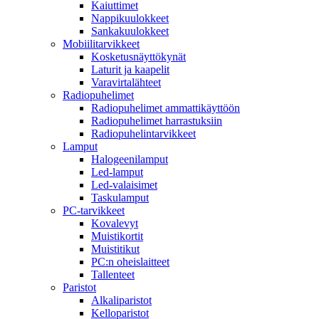
Kaiuttimet
Nappikuulokkeet
Sankakuulokkeet
Mobiilitarvikkeet
Kosketusnäyttökynät
Laturit ja kaapelit
Varavirtalähteet
Radiopuhelimet
Radiopuhelimet ammattikäyttöön
Radiopuhelimet harrastuksiin
Radiopuhelintarvikkeet
Lamput
Halogeenilamput
Led-lamput
Led-valaisimet
Taskulamput
PC-tarvikkeet
Kovalevyt
Muistikortit
Muistitikut
PC:n oheislaitteet
Tallenteet
Paristot
Alkaliparistot
Kelloparistot