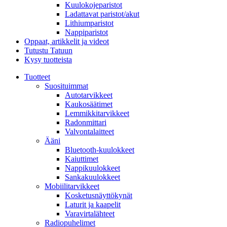
Kuulokojeparistot
Ladattavat paristot/akut
Lithiumparistot
Nappiparistot
Oppaat, artikkelit ja videot
Tutustu Tatuun
Kysy tuotteista
Tuotteet
Suosituimmat
Autotarvikkeet
Kaukosäätimet
Lemmikkitarvikkeet
Radonmittari
Valvontalaitteet
Ääni
Bluetooth-kuulokkeet
Kaiuttimet
Nappikuulokkeet
Sankakuulokkeet
Mobiilitarvikkeet
Kosketusnäyttökynät
Laturit ja kaapelit
Varavirtalähteet
Radiopuhelimet