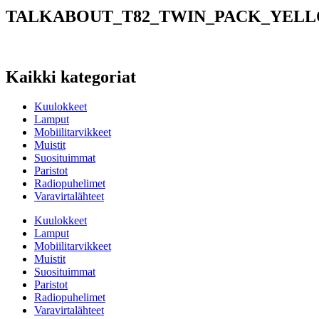
TALKABOUT_T82_TWIN_PACK_YEL
Kaikki kategoriat
Kuulokkeet
Lamput
Mobiilitarvikkeet
Muistit
Suosituimmat
Paristot
Radiopuhelimet
Varavirtalähteet
Kuulokkeet
Lamput
Mobiilitarvikkeet
Muistit
Suosituimmat
Paristot
Radiopuhelimet
Varavirtalähteet