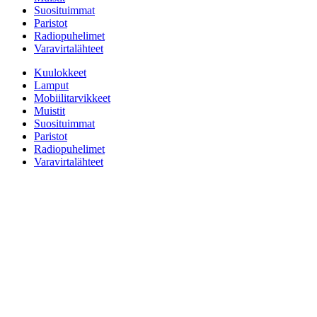
Suosituimmat
Paristot
Radiopuhelimet
Varavirtalähteet
Kuulokkeet
Lamput
Mobiilitarvikkeet
Muistit
Suosituimmat
Paristot
Radiopuhelimet
Varavirtalähteet