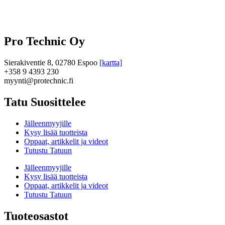
Pro Technic Oy
Sierakiventie 8, 02780 Espoo
[kartta]
+358 9 4393 230
myynti@protechnic.fi
Tatu Suosittelee
Jälleenmyyjille
Kysy lisää tuotteista
Oppaat, artikkelit ja videot
Tutustu Tatuun
Jälleenmyyjille
Kysy lisää tuotteista
Oppaat, artikkelit ja videot
Tutustu Tatuun
Tuoteosastot