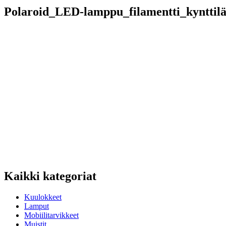
Polaroid_LED-lamppu_filamentti_kyntti
Kaikki kategoriat
Kuulokkeet
Lamput
Mobiilitarvikkeet
Muistit