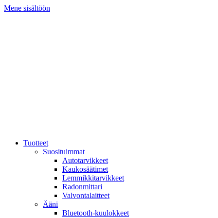
Mene sisältöön
Tuotteet
Suosituimmat
Autotarvikkeet
Kaukosäätimet
Lemmikkitarvikkeet
Radonmittari
Valvontalaitteet
Ääni
Bluetooth-kuulokkeet