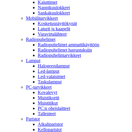
Kaiuttimet
Nappikuulokkeet
Sankakuulokkeet
Mobiilitarvikkeet
Kosketusnäyttökynät
Laturit ja kaapelit
Varavirtalähteet
Radiopuhelimet
Radiopuhelimet ammattikäyttöön
Radiopuhelimet harrastuksiin
Radiopuhelintarvikkeet
Lamput
Halogeenilamput
Led-lamput
Led-valaisimet
Taskulamput
PC-tarvikkeet
Kovalevyt
Muistikortit
Muistitikut
PC:n oheislaitteet
Tallenteet
Paristot
Alkaliparistot
Kelloparistot