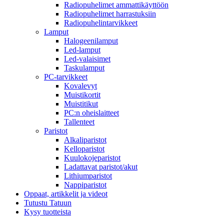
Radiopuhelimet ammattikäyttöön
Radiopuhelimet harrastuksiin
Radiopuhelintarvikkeet
Lamput
Halogeenilamput
Led-lamput
Led-valaisimet
Taskulamput
PC-tarvikkeet
Kovalevyt
Muistikortit
Muistitikut
PC:n oheislaitteet
Tallenteet
Paristot
Alkaliparistot
Kelloparistot
Kuulokojeparistot
Ladattavat paristot/akut
Lithiumparistot
Nappiparistot
Oppaat, artikkelit ja videot
Tutustu Tatuun
Kysy tuotteista