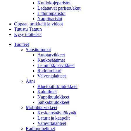
Kuulokojeparistot
Ladattavat paristot/akut
Lithiumparistot
Nappiparistot
Oppaat, artikkelit ja videot
Tutustu Tatuun
Kysy tuotteista
Tuotteet
Suosituimmat
Autotarvikkeet
Kaukosäätimet
Lemmikkitarvikkeet
Radonmittari
Valvontalaitteet
Ääni
Bluetooth-kuulokkeet
Kaiuttimet
Nappikuulokkeet
Sankakuulokkeet
Mobiilitarvikkeet
Kosketusnäyttökynät
Laturit ja kaapelit
Varavirtalähteet
Radiopuhelimet