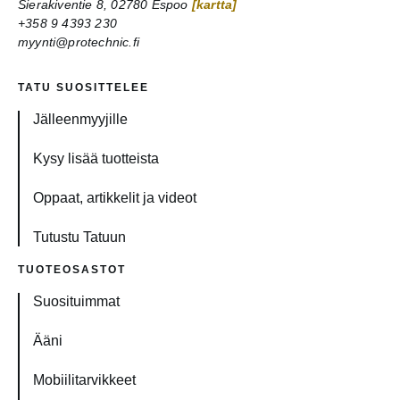
Sierakiventie 8, 02780 Espoo
[kartta]
+358 9 4393 230
myynti@protechnic.fi
TATU SUOSITTELEE
Jälleenmyyjille
Kysy lisää tuotteista
Oppaat, artikkelit ja videot
Tutustu Tatuun
TUOTEOSASTOT
Suosituimmat
Ääni
Mobiilitarvikkeet