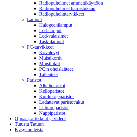
Radiopuhelimet ammattikäyttöön
Radiopuhelimet harrastuksiin
Radiopuhelintarvikkeet
Lamput
Halogeenilamput
Led-lamput
Led-valaisimet
Taskulamput
PC-tarvikkeet
Kovalevyt
Muistikortit
Muistitikut
PC:n oheislaitteet
Tallenteet
Paristot
Alkaliparistot
Kelloparistot
Kuulokojeparistot
Ladattavat paristot/akut
Lithiumparistot
Nappiparistot
Oppaat, artikkelit ja videot
Tutustu Tatuun
Kysy tuotteista