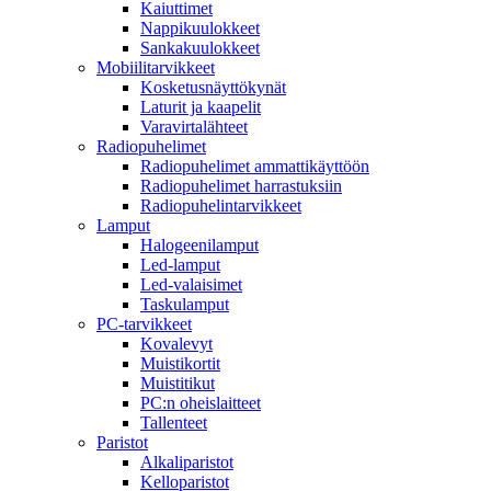
Kaiuttimet
Nappikuulokkeet
Sankakuulokkeet
Mobiilitarvikkeet
Kosketusnäyttökynät
Laturit ja kaapelit
Varavirtalähteet
Radiopuhelimet
Radiopuhelimet ammattikäyttöön
Radiopuhelimet harrastuksiin
Radiopuhelintarvikkeet
Lamput
Halogeenilamput
Led-lamput
Led-valaisimet
Taskulamput
PC-tarvikkeet
Kovalevyt
Muistikortit
Muistitikut
PC:n oheislaitteet
Tallenteet
Paristot
Alkaliparistot
Kelloparistot