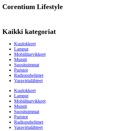
Corentium Lifestyle
Kaikki kategoriat
Kuulokkeet
Lamput
Mobiilitarvikkeet
Muistit
Suosituimmat
Paristot
Radiopuhelimet
Varavirtalähteet
Kuulokkeet
Lamput
Mobiilitarvikkeet
Muistit
Suosituimmat
Paristot
Radiopuhelimet
Varavirtalähteet