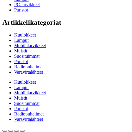
PC-tarvikkeet
Paristot
Artikkelikategoriat
Kuulokkeet
Lamput
Mobiilitarvikkeet
Muistit
Suosituimmat
Paristot
Radiopuhelimet
Varavirtalähteet
Kuulokkeet
Lamput
Mobiilitarvikkeet
Muistit
Suosituimmat
Paristot
Radiopuhelimet
Varavirtalähteet