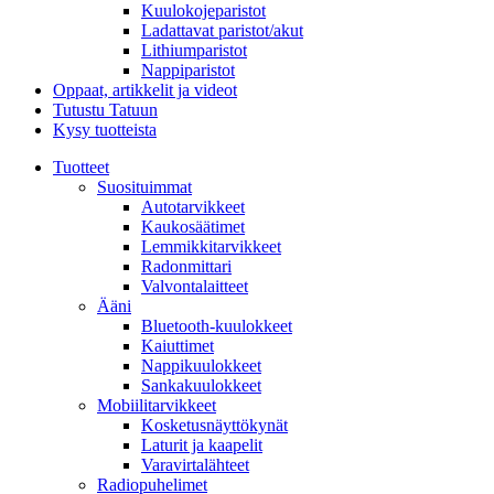
Kuulokojeparistot
Ladattavat paristot/akut
Lithiumparistot
Nappiparistot
Oppaat, artikkelit ja videot
Tutustu Tatuun
Kysy tuotteista
Tuotteet
Suosituimmat
Autotarvikkeet
Kaukosäätimet
Lemmikkitarvikkeet
Radonmittari
Valvontalaitteet
Ääni
Bluetooth-kuulokkeet
Kaiuttimet
Nappikuulokkeet
Sankakuulokkeet
Mobiilitarvikkeet
Kosketusnäyttökynät
Laturit ja kaapelit
Varavirtalähteet
Radiopuhelimet