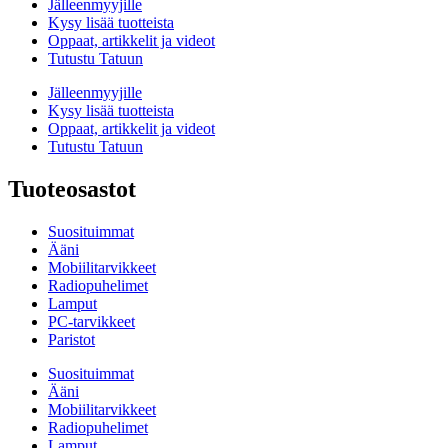
Jälleenmyyjille
Kysy lisää tuotteista
Oppaat, artikkelit ja videot
Tutustu Tatuun
Jälleenmyyjille
Kysy lisää tuotteista
Oppaat, artikkelit ja videot
Tutustu Tatuun
Tuoteosastot
Suosituimmat
Ääni
Mobiilitarvikkeet
Radiopuhelimet
Lamput
PC-tarvikkeet
Paristot
Suosituimmat
Ääni
Mobiilitarvikkeet
Radiopuhelimet
Lamput