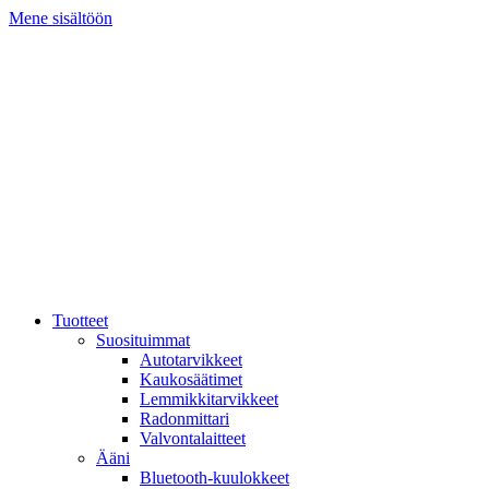
Mene sisältöön
Tuotteet
Suosituimmat
Autotarvikkeet
Kaukosäätimet
Lemmikkitarvikkeet
Radonmittari
Valvontalaitteet
Ääni
Bluetooth-kuulokkeet