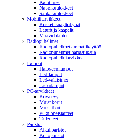
Kaiuttimet
Nappikuulokkeet
Sankakuulokkeet
Mobiilitarvikkeet
Kosketusnäyttökynät
Laturit ja kaapelit
Varavirtalähteet
Radiopuhelimet
Radiopuhelimet ammattikäyttöön
Radiopuhelimet harrastuksiin
Radiopuhelintarvikkeet
Lamput
Halogeenilamput
Led-lamput
Led-valaisimet
Taskulamput
PC-tarvikkeet
Kovalevyt
Muistikortit
Muistitikut
PC:n oheislaitteet
Tallenteet
Paristot
Alkaliparistot
Kelloparistot