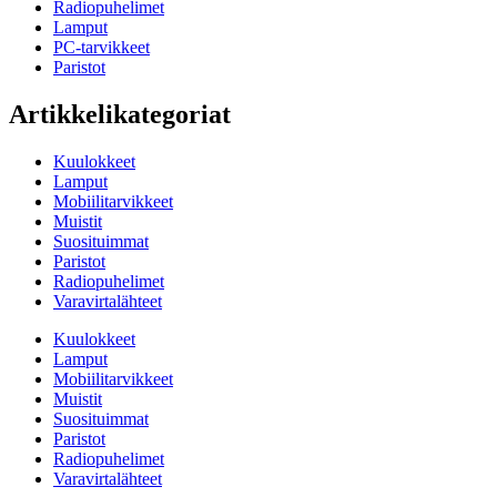
Radiopuhelimet
Lamput
PC-tarvikkeet
Paristot
Artikkelikategoriat
Kuulokkeet
Lamput
Mobiilitarvikkeet
Muistit
Suosituimmat
Paristot
Radiopuhelimet
Varavirtalähteet
Kuulokkeet
Lamput
Mobiilitarvikkeet
Muistit
Suosituimmat
Paristot
Radiopuhelimet
Varavirtalähteet