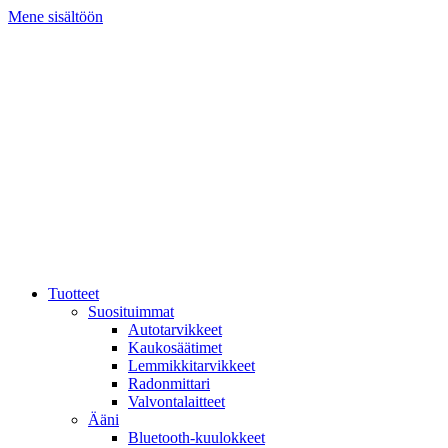
Mene sisältöön
Tuotteet
Suosituimmat
Autotarvikkeet
Kaukosäätimet
Lemmikkitarvikkeet
Radonmittari
Valvontalaitteet
Ääni
Bluetooth-kuulokkeet