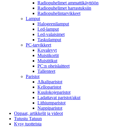
Radiopuhelimet ammattikäyttöön
Radiopuhelimet harrastuksiin
Radiopuhelintarvikkeet
Lamput
Halogeenilamput
Led-lamput
Led-valaisimet
Taskulamput
PC-tarvikkeet
Kovalevyt
Muistikortit
Muistitikut
PC:n oheislaitteet
Tallenteet
Paristot
Alkaliparistot
Kelloparistot
Kuulokojeparistot
Ladattavat paristot/akut
Lithiumparistot
Nappiparistot
Oppaat, artikkelit ja videot
Tutustu Tatuun
Kysy tuotteista