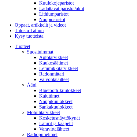
Kuulokojeparistot
Ladattavat paristot/akut
Lithiumparistot
Nappiparistot
Oppaat, artikkelit ja videot
Tutustu Tatuun
Kysy tuotteista
Tuotteet
Suosituimmat
Autotarvikkeet
Kaukosäätimet
Lemmikkitarvikkeet
Radonmittari
Valvontalaitteet
Ääni
Bluetooth-kuulokkeet
Kaiuttimet
Nappikuulokkeet
Sankakuulokkeet
Mobiilitarvikkeet
Kosketusnäyttökynät
Laturit ja kaapelit
Varavirtalähteet
Radiopuhelimet