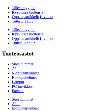
Jälleenmyyjille
Kysy lisää tuotteista
Oppaat, artikkelit ja videot
Tutustu Tatuun
Jälleenmyyjille
Kysy lisää tuotteista
Oppaat, artikkelit ja videot
Tutustu Tatuun
Tuoteosastot
Suosituimmat
Ääni
Mobiilitarvikkeet
Radiopuhelimet
Lamput
PC-tarvikkeet
Paristot
Suosituimmat
Ääni
Mobiilitarvikkeet