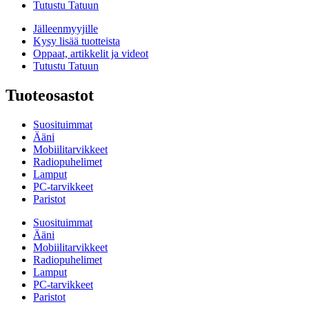
Tutustu Tatuun
Jälleenmyyjille
Kysy lisää tuotteista
Oppaat, artikkelit ja videot
Tutustu Tatuun
Tuoteosastot
Suosituimmat
Ääni
Mobiilitarvikkeet
Radiopuhelimet
Lamput
PC-tarvikkeet
Paristot
Suosituimmat
Ääni
Mobiilitarvikkeet
Radiopuhelimet
Lamput
PC-tarvikkeet
Paristot