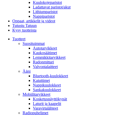
Kuulokojeparistot
Ladattavat paristot/akut
Lithiumparistot
Nappiparistot
Oppaat, artikkelit ja videot
Tutustu Tatuun
Kysy tuotteista
Tuotteet
Suosituimmat
Autotarvikkeet
Kaukosäätimet
Lemmikkitarvikkeet
Radonmittari
Valvontalaitteet
Ääni
Bluetooth-kuulokkeet
Kaiuttimet
Nappikuulokkeet
Sankakuulokkeet
Mobiilitarvikkeet
Kosketusnäyttökynät
Laturit ja kaapelit
Varavirtalähteet
Radiopuhelimet