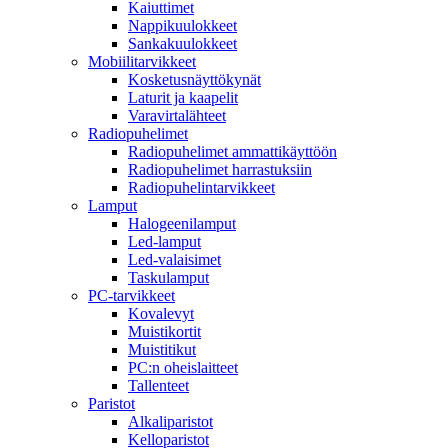
Kaiuttimet
Nappikuulokkeet
Sankakuulokkeet
Mobiilitarvikkeet
Kosketusnäyttökynät
Laturit ja kaapelit
Varavirtalähteet
Radiopuhelimet
Radiopuhelimet ammattikäyttöön
Radiopuhelimet harrastuksiin
Radiopuhelintarvikkeet
Lamput
Halogeenilamput
Led-lamput
Led-valaisimet
Taskulamput
PC-tarvikkeet
Kovalevyt
Muistikortit
Muistitikut
PC:n oheislaitteet
Tallenteet
Paristot
Alkaliparistot
Kelloparistot