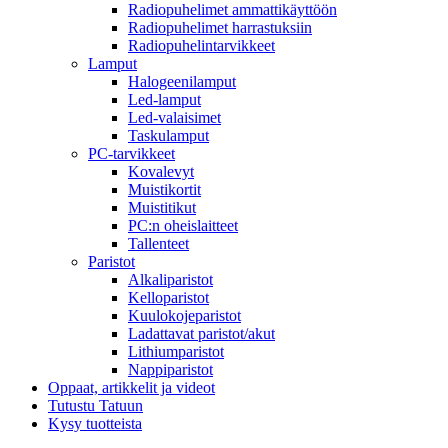
Radiopuhelimet ammattikäyttöön
Radiopuhelimet harrastuksiin
Radiopuhelintarvikkeet
Lamput
Halogeenilamput
Led-lamput
Led-valaisimet
Taskulamput
PC-tarvikkeet
Kovalevyt
Muistikortit
Muistitikut
PC:n oheislaitteet
Tallenteet
Paristot
Alkaliparistot
Kelloparistot
Kuulokojeparistot
Ladattavat paristot/akut
Lithiumparistot
Nappiparistot
Oppaat, artikkelit ja videot
Tutustu Tatuun
Kysy tuotteista