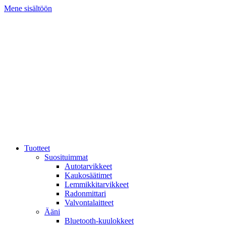
Mene sisältöön
Tuotteet
Suosituimmat
Autotarvikkeet
Kaukosäätimet
Lemmikkitarvikkeet
Radonmittari
Valvontalaitteet
Ääni
Bluetooth-kuulokkeet