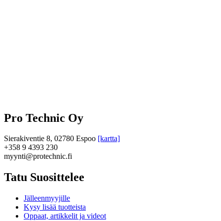
Pro Technic Oy
Sierakiventie 8, 02780 Espoo
[kartta]
+358 9 4393 230
myynti@protechnic.fi
Tatu Suosittelee
Jälleenmyyjille
Kysy lisää tuotteista
Oppaat, artikkelit ja videot