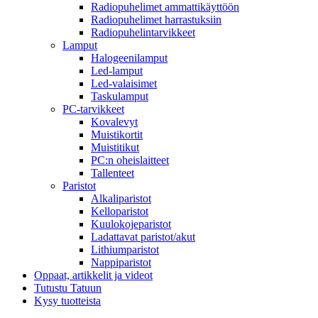
Radiopuhelimet ammattikäyttöön
Radiopuhelimet harrastuksiin
Radiopuhelintarvikkeet
Lamput
Halogeenilamput
Led-lamput
Led-valaisimet
Taskulamput
PC-tarvikkeet
Kovalevyt
Muistikortit
Muistitikut
PC:n oheislaitteet
Tallenteet
Paristot
Alkaliparistot
Kelloparistot
Kuulokojeparistot
Ladattavat paristot/akut
Lithiumparistot
Nappiparistot
Oppaat, artikkelit ja videot
Tutustu Tatuun
Kysy tuotteista