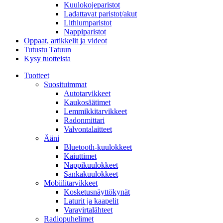
Kuulokojeparistot
Ladattavat paristot/akut
Lithiumparistot
Nappiparistot
Oppaat, artikkelit ja videot
Tutustu Tatuun
Kysy tuotteista
Tuotteet
Suosituimmat
Autotarvikkeet
Kaukosäätimet
Lemmikkitarvikkeet
Radonmittari
Valvontalaitteet
Ääni
Bluetooth-kuulokkeet
Kaiuttimet
Nappikuulokkeet
Sankakuulokkeet
Mobiilitarvikkeet
Kosketusnäyttökynät
Laturit ja kaapelit
Varavirtalähteet
Radiopuhelimet