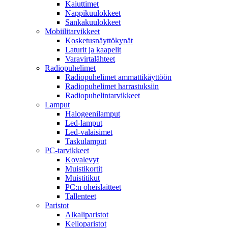
Kaiuttimet
Nappikuulokkeet
Sankakuulokkeet
Mobiilitarvikkeet
Kosketusnäyttökynät
Laturit ja kaapelit
Varavirtalähteet
Radiopuhelimet
Radiopuhelimet ammattikäyttöön
Radiopuhelimet harrastuksiin
Radiopuhelintarvikkeet
Lamput
Halogeenilamput
Led-lamput
Led-valaisimet
Taskulamput
PC-tarvikkeet
Kovalevyt
Muistikortit
Muistitikut
PC:n oheislaitteet
Tallenteet
Paristot
Alkaliparistot
Kelloparistot