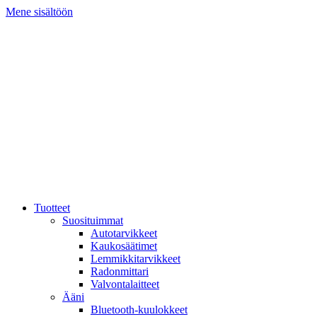
Mene sisältöön
Tuotteet
Suosituimmat
Autotarvikkeet
Kaukosäätimet
Lemmikkitarvikkeet
Radonmittari
Valvontalaitteet
Ääni
Bluetooth-kuulokkeet