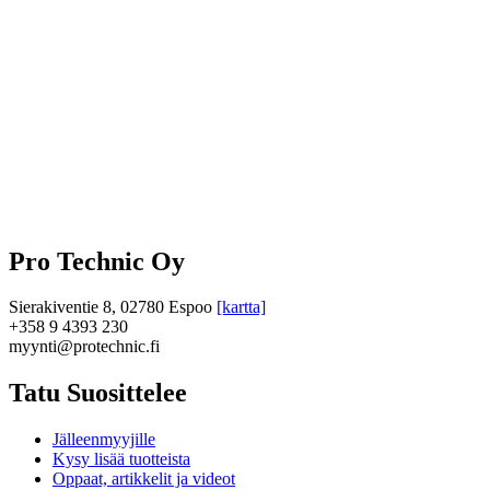
Pro Technic Oy
Sierakiventie 8, 02780 Espoo
[kartta]
+358 9 4393 230
myynti@protechnic.fi
Tatu Suosittelee
Jälleenmyyjille
Kysy lisää tuotteista
Oppaat, artikkelit ja videot