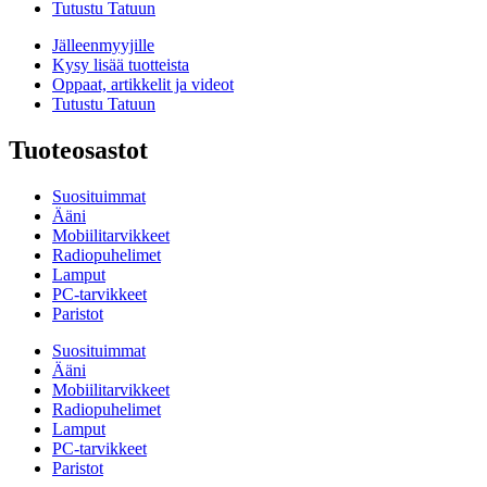
Tutustu Tatuun
Jälleenmyyjille
Kysy lisää tuotteista
Oppaat, artikkelit ja videot
Tutustu Tatuun
Tuoteosastot
Suosituimmat
Ääni
Mobiilitarvikkeet
Radiopuhelimet
Lamput
PC-tarvikkeet
Paristot
Suosituimmat
Ääni
Mobiilitarvikkeet
Radiopuhelimet
Lamput
PC-tarvikkeet
Paristot