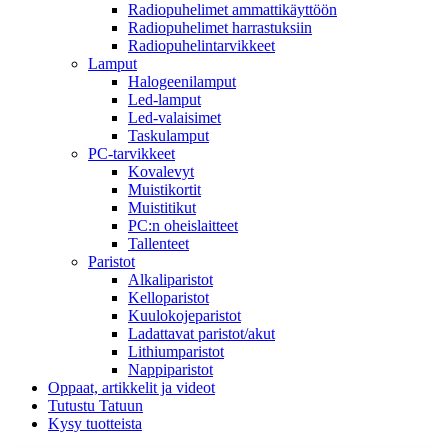
Radiopuhelimet ammattikäyttöön
Radiopuhelimet harrastuksiin
Radiopuhelintarvikkeet
Lamput
Halogeenilamput
Led-lamput
Led-valaisimet
Taskulamput
PC-tarvikkeet
Kovalevyt
Muistikortit
Muistitikut
PC:n oheislaitteet
Tallenteet
Paristot
Alkaliparistot
Kelloparistot
Kuulokojeparistot
Ladattavat paristot/akut
Lithiumparistot
Nappiparistot
Oppaat, artikkelit ja videot
Tutustu Tatuun
Kysy tuotteista