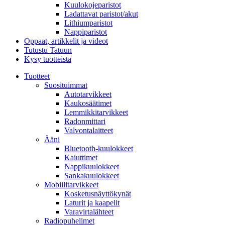
Kuulokojeparistot
Ladattavat paristot/akut
Lithiumparistot
Nappiparistot
Oppaat, artikkelit ja videot
Tutustu Tatuun
Kysy tuotteista
Tuotteet
Suosituimmat
Autotarvikkeet
Kaukosäätimet
Lemmikkitarvikkeet
Radonmittari
Valvontalaitteet
Ääni
Bluetooth-kuulokkeet
Kaiuttimet
Nappikuulokkeet
Sankakuulokkeet
Mobiilitarvikkeet
Kosketusnäyttökynät
Laturit ja kaapelit
Varavirtalähteet
Radiopuhelimet