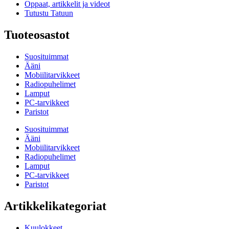
Oppaat, artikkelit ja videot
Tutustu Tatuun
Tuoteosastot
Suosituimmat
Ääni
Mobiilitarvikkeet
Radiopuhelimet
Lamput
PC-tarvikkeet
Paristot
Suosituimmat
Ääni
Mobiilitarvikkeet
Radiopuhelimet
Lamput
PC-tarvikkeet
Paristot
Artikkelikategoriat
Kuulokkeet