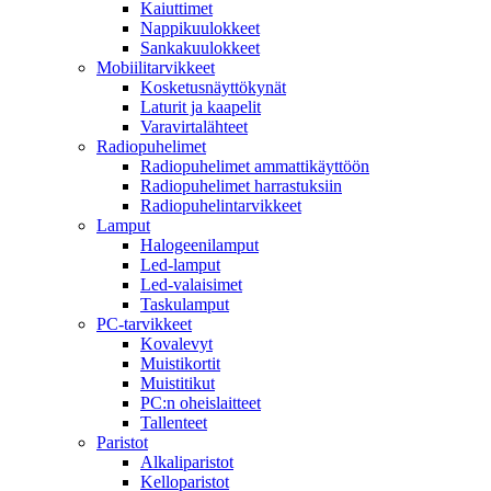
Kaiuttimet
Nappikuulokkeet
Sankakuulokkeet
Mobiilitarvikkeet
Kosketusnäyttökynät
Laturit ja kaapelit
Varavirtalähteet
Radiopuhelimet
Radiopuhelimet ammattikäyttöön
Radiopuhelimet harrastuksiin
Radiopuhelintarvikkeet
Lamput
Halogeenilamput
Led-lamput
Led-valaisimet
Taskulamput
PC-tarvikkeet
Kovalevyt
Muistikortit
Muistitikut
PC:n oheislaitteet
Tallenteet
Paristot
Alkaliparistot
Kelloparistot