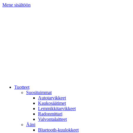
Mene sisältöön
Tuotteet
Suosituimmat
Autotarvikkeet
Kaukosäätimet
Lemmikkitarvikkeet
Radonmittari
Valvontalaitteet
Ääni
Bluetooth-kuulokkeet