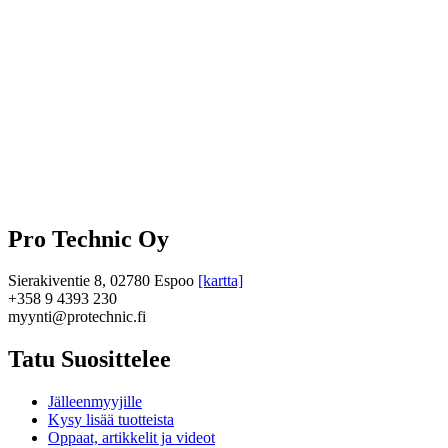
Pro Technic Oy
Sierakiventie 8, 02780 Espoo
[kartta]
+358 9 4393 230
myynti@protechnic.fi
Tatu Suosittelee
Jälleenmyyjille
Kysy lisää tuotteista
Oppaat, artikkelit ja videot