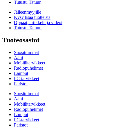
Tutustu Tatuun
Jälleenmyyjille
Kysy lisää tuotteista
Oppaat, artikkelit ja videot
Tutustu Tatuun
Tuoteosastot
Suosituimmat
Ääni
Mobiilitarvikkeet
Radiopuhelimet
Lamput
PC-tarvikkeet
Paristot
Suosituimmat
Ääni
Mobiilitarvikkeet
Radiopuhelimet
Lamput
PC-tarvikkeet
Paristot