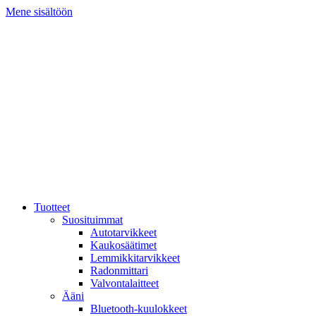
Mene sisältöön
Tuotteet
Suosituimmat
Autotarvikkeet
Kaukosäätimet
Lemmikkitarvikkeet
Radonmittari
Valvontalaitteet
Ääni
Bluetooth-kuulokkeet