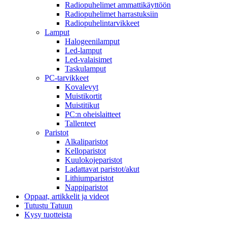
Radiopuhelimet ammattikäyttöön
Radiopuhelimet harrastuksiin
Radiopuhelintarvikkeet
Lamput
Halogeenilamput
Led-lamput
Led-valaisimet
Taskulamput
PC-tarvikkeet
Kovalevyt
Muistikortit
Muistitikut
PC:n oheislaitteet
Tallenteet
Paristot
Alkaliparistot
Kelloparistot
Kuulokojeparistot
Ladattavat paristot/akut
Lithiumparistot
Nappiparistot
Oppaat, artikkelit ja videot
Tutustu Tatuun
Kysy tuotteista