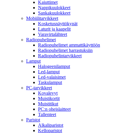
Kaiuttimet
Nappikuulokkeet
Sankakuulokkeet
Mobiilitarvikkeet
Kosketusnäyttökynät
Laturit ja kaapelit
Varavirtalähteet
Radiopuhelimet
Radiopuhelimet ammattikäyttöön
Radiopuhelimet harrastuksiin
Radiopuhelintarvikkeet
Lamput
Halogeenilamput
Led-lamput
Led-valaisimet
Taskulamput
PC-tarvikkeet
Kovalevyt
Muistikortit
Muistitikut
PC:n oheislaitteet
Tallenteet
Paristot
Alkaliparistot
Kelloparistot