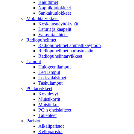
Kaiuttimet
Nappikuulokkeet
Sankakuulokkeet
Mobiilitarvikkeet
Kosketusnäyttökynät
Laturit ja kaapelit
Varavirtalähteet
Radiopuhelimet
Radiopuhelimet ammattikäyttöön
Radiopuhelimet harrastuksiin
Radiopuhelintarvikkeet
Lamput
Halogeenilamput
Led-lamput
Led-valaisimet
Taskulamput
PC-tarvikkeet
Kovalevyt
Muistikortit
Muistitikut
PC:n oheislaitteet
Tallenteet
Paristot
Alkaliparistot
Kelloparistot