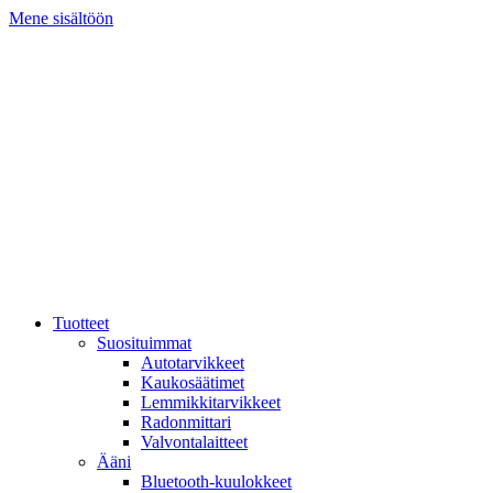
Mene sisältöön
Tuotteet
Suosituimmat
Autotarvikkeet
Kaukosäätimet
Lemmikkitarvikkeet
Radonmittari
Valvontalaitteet
Ääni
Bluetooth-kuulokkeet