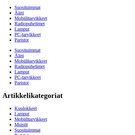
Suosituimmat
Ääni
Mobiilitarvikkeet
Radiopuhelimet
Lamput
PC-tarvikkeet
Paristot
Suosituimmat
Ääni
Mobiilitarvikkeet
Radiopuhelimet
Lamput
PC-tarvikkeet
Paristot
Artikkelikategoriat
Kuulokkeet
Lamput
Mobiilitarvikkeet
Muistit
Suosituimmat