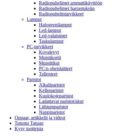
Radiopuhelimet ammattikäyttöön
Radiopuhelimet harrastuksiin
Radiopuhelintarvikkeet
Lamput
Halogeenilamput
Led-lamput
Led-valaisimet
Taskulamput
PC-tarvikkeet
Kovalevyt
Muistikortit
Muistitikut
PC:n oheislaitteet
Tallenteet
Paristot
Alkaliparistot
Kelloparistot
Kuulokojeparistot
Ladattavat paristot/akut
Lithiumparistot
Nappiparistot
Oppaat, artikkelit ja videot
Tutustu Tatuun
Kysy tuotteista