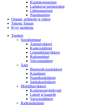
Kuulokojeparistot
Ladattavat paristot/akut
Lithiumparistot
Nappiparistot
Oppaat, artikkelit ja videot
Tutustu Tatuun
Kysy tuotteista
Tuotteet
Suosituimmat
Autotarvikkeet
Kaukosäätimet
Lemmikkitarvikkeet
Radonmittari
Valvontalaitteet
Ääni
Bluetooth-kuulokkeet
Kaiuttimet
Nappikuulokkeet
Sankakuulokkeet
Mobiilitarvikkeet
Kosketusnäyttökynät
Laturit ja kaapelit
Varavirtalähteet
Radiopuhelimet