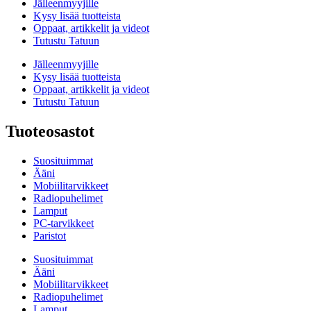
Jälleenmyyjille
Kysy lisää tuotteista
Oppaat, artikkelit ja videot
Tutustu Tatuun
Jälleenmyyjille
Kysy lisää tuotteista
Oppaat, artikkelit ja videot
Tutustu Tatuun
Tuoteosastot
Suosituimmat
Ääni
Mobiilitarvikkeet
Radiopuhelimet
Lamput
PC-tarvikkeet
Paristot
Suosituimmat
Ääni
Mobiilitarvikkeet
Radiopuhelimet
Lamput