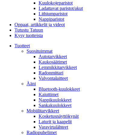
Kuulokojeparistot
Ladattavat paristot/akut
Lithiumparistot
Nappiparistot
Oppaat, artikkelit ja videot
Tutustu Tatuun
Kysy tuotteista
Tuotteet
Suosituimmat
Autotarvikkeet
Kaukosäätimet
Lemmikkitarvikkeet
Radonmittari
Valvontalaitteet
Ääni
Bluetooth-kuulokkeet
Kaiuttimet
Nappikuulokkeet
Sankakuulokkeet
Mobiilitarvikkeet
Kosketusnäyttökynät
Laturit ja kaapelit
Varavirtalähteet
Radiopuhelimet