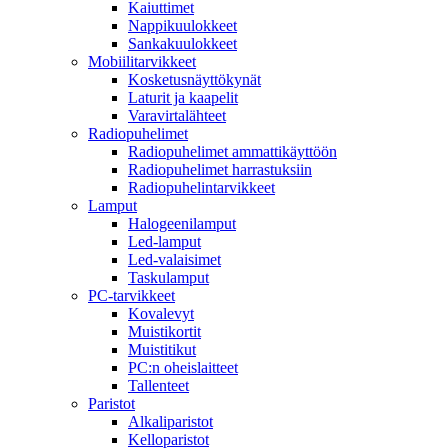
Kaiuttimet
Nappikuulokkeet
Sankakuulokkeet
Mobiilitarvikkeet
Kosketusnäyttökynät
Laturit ja kaapelit
Varavirtalähteet
Radiopuhelimet
Radiopuhelimet ammattikäyttöön
Radiopuhelimet harrastuksiin
Radiopuhelintarvikkeet
Lamput
Halogeenilamput
Led-lamput
Led-valaisimet
Taskulamput
PC-tarvikkeet
Kovalevyt
Muistikortit
Muistitikut
PC:n oheislaitteet
Tallenteet
Paristot
Alkaliparistot
Kelloparistot