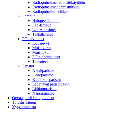
Radiopuhelimet ammattikäyttöön
Radiopuhelimet harrastuksiin
Radiopuhelintarvikkeet
Lamput
Halogeenilamput
Led-lamput
Led-valaisimet
Taskulamput
PC-tarvikkeet
Kovalevyt
Muistikortit
Muistitikut
PC:n oheislaitteet
Tallenteet
Paristot
Alkaliparistot
Kelloparistot
Kuulokojeparistot
Ladattavat paristot/akut
Lithiumparistot
Nappiparistot
Oppaat, artikkelit ja videot
Tutustu Tatuun
Kysy tuotteista