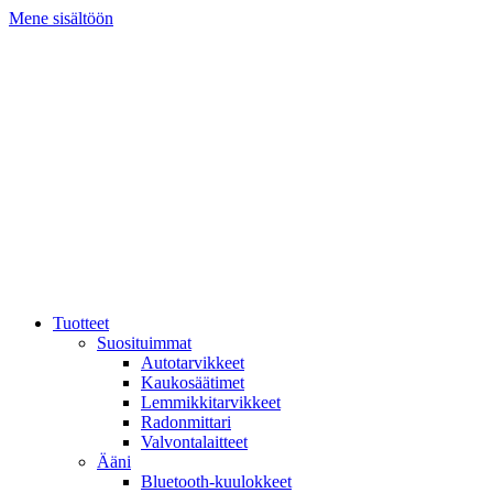
Mene sisältöön
Tuotteet
Suosituimmat
Autotarvikkeet
Kaukosäätimet
Lemmikkitarvikkeet
Radonmittari
Valvontalaitteet
Ääni
Bluetooth-kuulokkeet