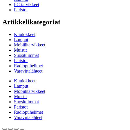
PC-tarvikkeet
Paristot
Artikkelikategoriat
Kuulokkeet
Lamput
Mobiilitarvikkeet
Muistit
Suosituimmat
Paristot
Radiopuhelimet
Varavirtalähteet
Kuulokkeet
Lamput
Mobiilitarvikkeet
Muistit
Suosituimmat
Paristot
Radiopuhelimet
Varavirtalähteet