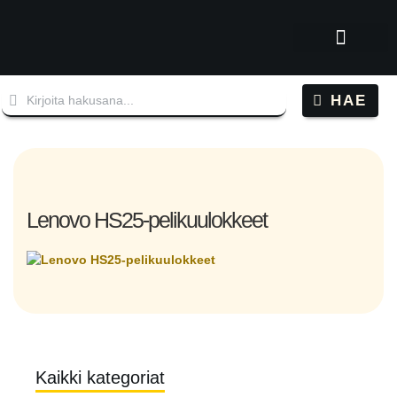
Tutustu Tatuun
Kysy tuotteista
Oppaat, artikkelit ja videot
HAE
Lenovo HS25-pelikuulokkeet
Kaikki kategoriat