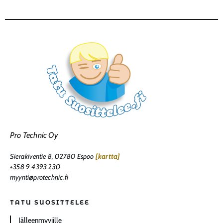
Pro Technic Oy
Sierakiventie 8, 02780 Espoo
[kartta]
+358 9 4393 230
myynti@protechnic.fi
TATU SUOSITTELEE
Jälleenmyyjille