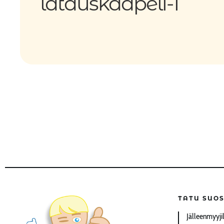
latauskaapeli-1
TATU SUOS
Jälleenmyyji