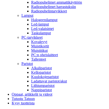
Radiopuhelimet ammattikäyttöön
Radiopuhelimet harrastuksiin
Radiopuhelintarvikkeet
Lamput
Halogeenilamput
Led-lamput
Led-valaisimet
Taskulamput
PC-tarvikkeet
Kovalevyt
Muistikortit
Muistitikut
PC:n oheislaitteet
Tallenteet
Paristot
Alkaliparistot
Kelloparistot
Kuulokojeparistot
Ladattavat paristot/akut
Lithiumparistot
Nappiparistot
Oppaat, artikkelit ja videot
Tutustu Tatuun
Kysy tuotteista