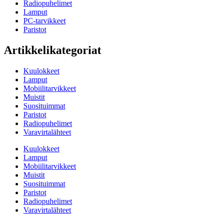
Radiopuhelimet
Lamput
PC-tarvikkeet
Paristot
Artikkelikategoriat
Kuulokkeet
Lamput
Mobiilitarvikkeet
Muistit
Suosituimmat
Paristot
Radiopuhelimet
Varavirtalähteet
Kuulokkeet
Lamput
Mobiilitarvikkeet
Muistit
Suosituimmat
Paristot
Radiopuhelimet
Varavirtalähteet