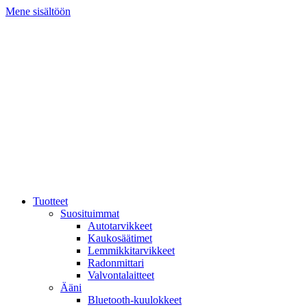
Mene sisältöön
Tuotteet
Suosituimmat
Autotarvikkeet
Kaukosäätimet
Lemmikkitarvikkeet
Radonmittari
Valvontalaitteet
Ääni
Bluetooth-kuulokkeet