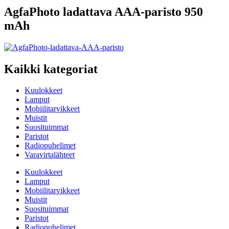
AgfaPhoto ladattava AAA-paristo 950
mAh
Kaikki kategoriat
Kuulokkeet
Lamput
Mobiilitarvikkeet
Muistit
Suosituimmat
Paristot
Radiopuhelimet
Varavirtalähteet
Kuulokkeet
Lamput
Mobiilitarvikkeet
Muistit
Suosituimmat
Paristot
Radiopuhelimet