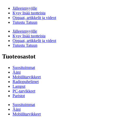
Jälleenmyyjille
Kysy lisää tuotteista
Oppaat, artikkelit ja videot
Tutustu Tatuun
Jälleenmyyjille
Kysy lisää tuotteista
Oppaat, artikkelit ja videot
Tutustu Tatuun
Tuoteosastot
Suosituimmat
Ääni
Mobiilitarvikkeet
Radiopuhelimet
Lamput
PC-tarvikkeet
Paristot
Suosituimmat
Ääni
Mobiilitarvikkeet