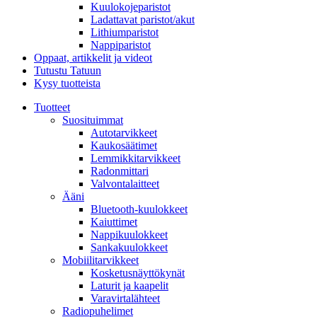
Kuulokojeparistot
Ladattavat paristot/akut
Lithiumparistot
Nappiparistot
Oppaat, artikkelit ja videot
Tutustu Tatuun
Kysy tuotteista
Tuotteet
Suosituimmat
Autotarvikkeet
Kaukosäätimet
Lemmikkitarvikkeet
Radonmittari
Valvontalaitteet
Ääni
Bluetooth-kuulokkeet
Kaiuttimet
Nappikuulokkeet
Sankakuulokkeet
Mobiilitarvikkeet
Kosketusnäyttökynät
Laturit ja kaapelit
Varavirtalähteet
Radiopuhelimet