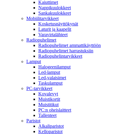
Kaiuttimet
Nappikuulokkeet
Sankakuulokkeet
Mobiilitarvikkeet
Kosketusnäyttökynät
Laturit ja kaapelit
Varavirtalähteet
Radiopuhelimet
Radiopuhelimet ammattikäyttöön
Radiopuhelimet harrastuksiin
Radiopuhelintarvikkeet
Lamput
Halogeenilamput
Led-lamput
Led-valaisimet
Taskulamput
PC-tarvikkeet
Kovalevyt
Muistikortit
Muistitikut
PC:n oheislaitteet
Tallenteet
Paristot
Alkaliparistot
Kelloparistot