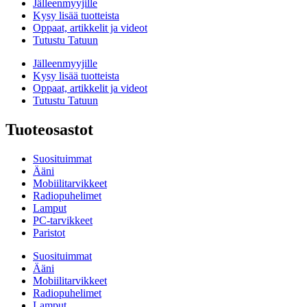
Jälleenmyyjille
Kysy lisää tuotteista
Oppaat, artikkelit ja videot
Tutustu Tatuun
Jälleenmyyjille
Kysy lisää tuotteista
Oppaat, artikkelit ja videot
Tutustu Tatuun
Tuoteosastot
Suosituimmat
Ääni
Mobiilitarvikkeet
Radiopuhelimet
Lamput
PC-tarvikkeet
Paristot
Suosituimmat
Ääni
Mobiilitarvikkeet
Radiopuhelimet
Lamput