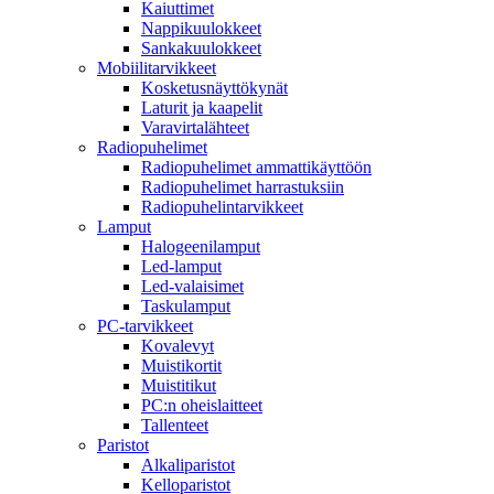
Kaiuttimet
Nappikuulokkeet
Sankakuulokkeet
Mobiilitarvikkeet
Kosketusnäyttökynät
Laturit ja kaapelit
Varavirtalähteet
Radiopuhelimet
Radiopuhelimet ammattikäyttöön
Radiopuhelimet harrastuksiin
Radiopuhelintarvikkeet
Lamput
Halogeenilamput
Led-lamput
Led-valaisimet
Taskulamput
PC-tarvikkeet
Kovalevyt
Muistikortit
Muistitikut
PC:n oheislaitteet
Tallenteet
Paristot
Alkaliparistot
Kelloparistot