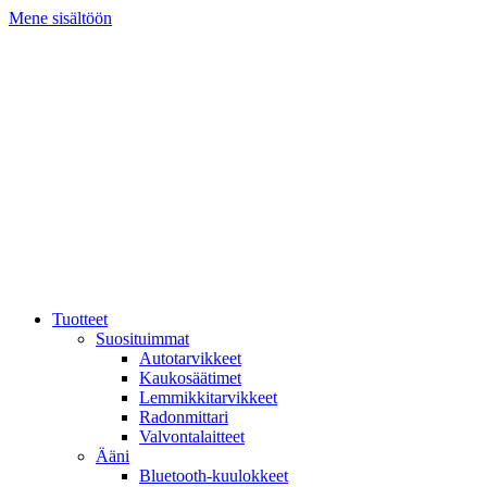
Mene sisältöön
Tuotteet
Suosituimmat
Autotarvikkeet
Kaukosäätimet
Lemmikkitarvikkeet
Radonmittari
Valvontalaitteet
Ääni
Bluetooth-kuulokkeet