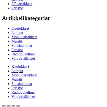
PC-tarvikkeet
Paristot
Artikkelikategoriat
Kuulokkeet
Lamput
Mobiilitarvikkeet
Muistit
Suosituimmat
Paristot
Radiopuhelimet
Varavirtalähteet
Kuulokkeet
Lamput
Mobiilitarvikkeet
Muistit
Suosituimmat
Paristot
Radiopuhelimet
Varavirtalähteet