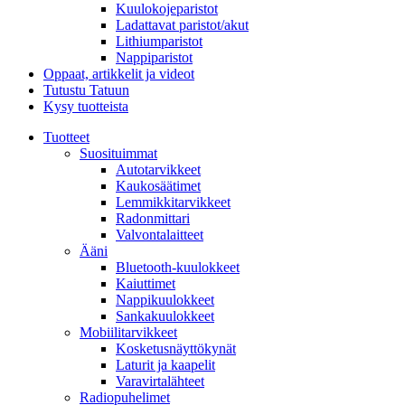
Kuulokojeparistot
Ladattavat paristot/akut
Lithiumparistot
Nappiparistot
Oppaat, artikkelit ja videot
Tutustu Tatuun
Kysy tuotteista
Tuotteet
Suosituimmat
Autotarvikkeet
Kaukosäätimet
Lemmikkitarvikkeet
Radonmittari
Valvontalaitteet
Ääni
Bluetooth-kuulokkeet
Kaiuttimet
Nappikuulokkeet
Sankakuulokkeet
Mobiilitarvikkeet
Kosketusnäyttökynät
Laturit ja kaapelit
Varavirtalähteet
Radiopuhelimet