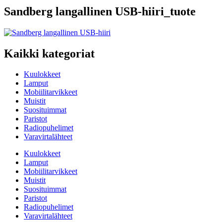
Sandberg langallinen USB-hiiri_tuote
Kaikki kategoriat
Kuulokkeet
Lamput
Mobiilitarvikkeet
Muistit
Suosituimmat
Paristot
Radiopuhelimet
Varavirtalähteet
Kuulokkeet
Lamput
Mobiilitarvikkeet
Muistit
Suosituimmat
Paristot
Radiopuhelimet
Varavirtalähteet