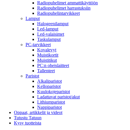
Radiopuhelimet ammattikäyttöön
Radiopuhelimet harrastuksiin
Radiopuhelintarvikkeet
Lamput
Halogeenilamput
Led-lamput
Led-valaisimet
Taskulamput
PC-tarvikkeet
Kovalevyt
Muistikortit
Muistitikut
PC:n oheislaitteet
Tallenteet
Paristot
Alkaliparistot
Kelloparistot
Kuulokojeparistot
Ladattavat paristot/akut
Lithiumparistot
Nappiparistot
Oppaat, artikkelit ja videot
Tutustu Tatuun
Kysy tuotteista