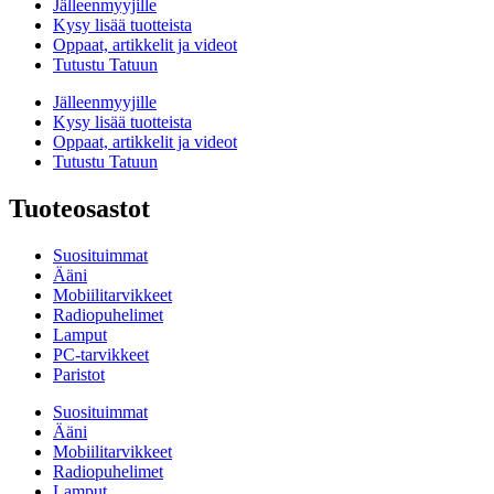
Jälleenmyyjille
Kysy lisää tuotteista
Oppaat, artikkelit ja videot
Tutustu Tatuun
Jälleenmyyjille
Kysy lisää tuotteista
Oppaat, artikkelit ja videot
Tutustu Tatuun
Tuoteosastot
Suosituimmat
Ääni
Mobiilitarvikkeet
Radiopuhelimet
Lamput
PC-tarvikkeet
Paristot
Suosituimmat
Ääni
Mobiilitarvikkeet
Radiopuhelimet
Lamput