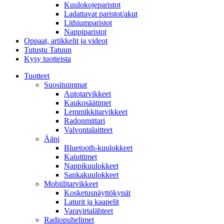
Kuulokojeparistot
Ladattavat paristot/akut
Lithiumparistot
Nappiparistot
Oppaat, artikkelit ja videot
Tutustu Tatuun
Kysy tuotteista
Tuotteet
Suosituimmat
Autotarvikkeet
Kaukosäätimet
Lemmikkitarvikkeet
Radonmittari
Valvontalaitteet
Ääni
Bluetooth-kuulokkeet
Kaiuttimet
Nappikuulokkeet
Sankakuulokkeet
Mobiilitarvikkeet
Kosketusnäyttökynät
Laturit ja kaapelit
Varavirtalähteet
Radiopuhelimet