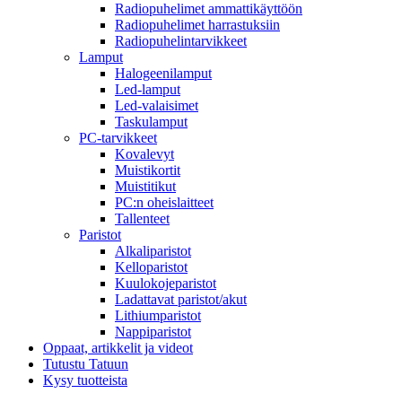
Radiopuhelimet ammattikäyttöön
Radiopuhelimet harrastuksiin
Radiopuhelintarvikkeet
Lamput
Halogeenilamput
Led-lamput
Led-valaisimet
Taskulamput
PC-tarvikkeet
Kovalevyt
Muistikortit
Muistitikut
PC:n oheislaitteet
Tallenteet
Paristot
Alkaliparistot
Kelloparistot
Kuulokojeparistot
Ladattavat paristot/akut
Lithiumparistot
Nappiparistot
Oppaat, artikkelit ja videot
Tutustu Tatuun
Kysy tuotteista