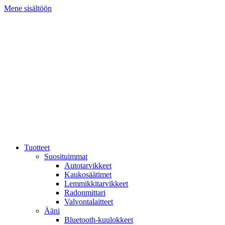
Mene sisältöön
Tuotteet
Suosituimmat
Autotarvikkeet
Kaukosäätimet
Lemmikkitarvikkeet
Radonmittari
Valvontalaitteet
Ääni
Bluetooth-kuulokkeet