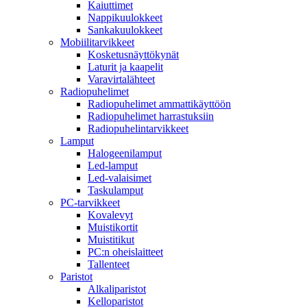
Kaiuttimet
Nappikuulokkeet
Sankakuulokkeet
Mobiilitarvikkeet
Kosketusnäyttökynät
Laturit ja kaapelit
Varavirtalähteet
Radiopuhelimet
Radiopuhelimet ammattikäyttöön
Radiopuhelimet harrastuksiin
Radiopuhelintarvikkeet
Lamput
Halogeenilamput
Led-lamput
Led-valaisimet
Taskulamput
PC-tarvikkeet
Kovalevyt
Muistikortit
Muistitikut
PC:n oheislaitteet
Tallenteet
Paristot
Alkaliparistot
Kelloparistot