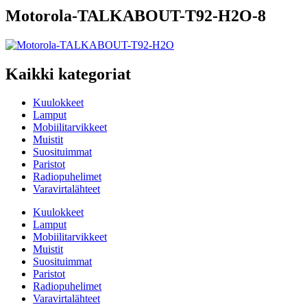
Motorola-TALKABOUT-T92-H2O-8
Kaikki kategoriat
Kuulokkeet
Lamput
Mobiilitarvikkeet
Muistit
Suosituimmat
Paristot
Radiopuhelimet
Varavirtalähteet
Kuulokkeet
Lamput
Mobiilitarvikkeet
Muistit
Suosituimmat
Paristot
Radiopuhelimet
Varavirtalähteet