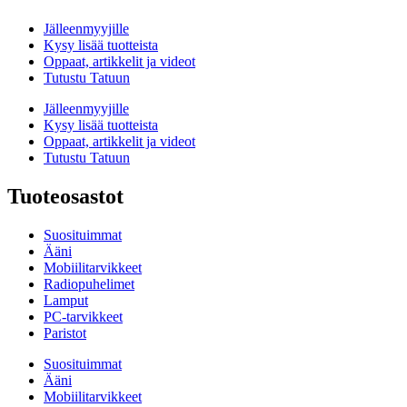
Jälleenmyyjille
Kysy lisää tuotteista
Oppaat, artikkelit ja videot
Tutustu Tatuun
Jälleenmyyjille
Kysy lisää tuotteista
Oppaat, artikkelit ja videot
Tutustu Tatuun
Tuoteosastot
Suosituimmat
Ääni
Mobiilitarvikkeet
Radiopuhelimet
Lamput
PC-tarvikkeet
Paristot
Suosituimmat
Ääni
Mobiilitarvikkeet