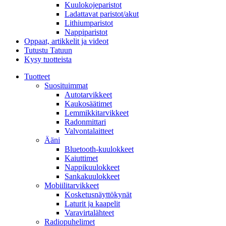
Kuulokojeparistot
Ladattavat paristot/akut
Lithiumparistot
Nappiparistot
Oppaat, artikkelit ja videot
Tutustu Tatuun
Kysy tuotteista
Tuotteet
Suosituimmat
Autotarvikkeet
Kaukosäätimet
Lemmikkitarvikkeet
Radonmittari
Valvontalaitteet
Ääni
Bluetooth-kuulokkeet
Kaiuttimet
Nappikuulokkeet
Sankakuulokkeet
Mobiilitarvikkeet
Kosketusnäyttökynät
Laturit ja kaapelit
Varavirtalähteet
Radiopuhelimet