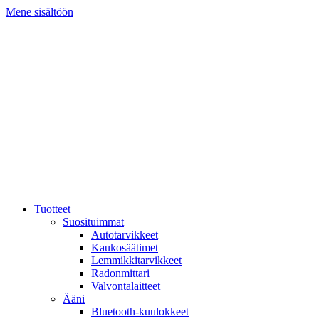
Mene sisältöön
Tuotteet
Suosituimmat
Autotarvikkeet
Kaukosäätimet
Lemmikkitarvikkeet
Radonmittari
Valvontalaitteet
Ääni
Bluetooth-kuulokkeet