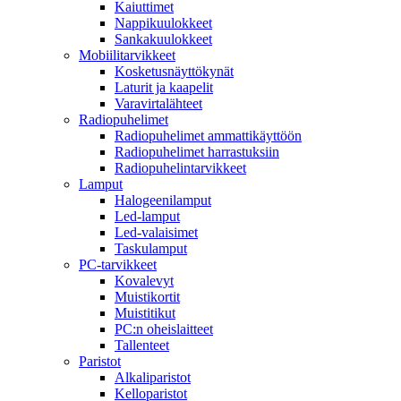
Kaiuttimet
Nappikuulokkeet
Sankakuulokkeet
Mobiilitarvikkeet
Kosketusnäyttökynät
Laturit ja kaapelit
Varavirtalähteet
Radiopuhelimet
Radiopuhelimet ammattikäyttöön
Radiopuhelimet harrastuksiin
Radiopuhelintarvikkeet
Lamput
Halogeenilamput
Led-lamput
Led-valaisimet
Taskulamput
PC-tarvikkeet
Kovalevyt
Muistikortit
Muistitikut
PC:n oheislaitteet
Tallenteet
Paristot
Alkaliparistot
Kelloparistot