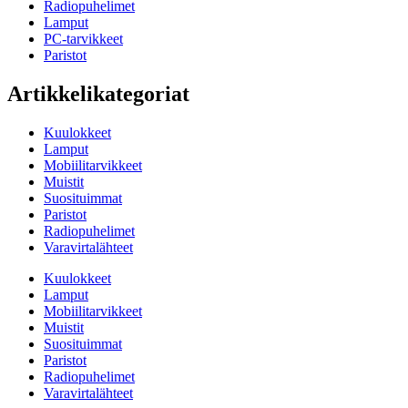
Radiopuhelimet
Lamput
PC-tarvikkeet
Paristot
Artikkelikategoriat
Kuulokkeet
Lamput
Mobiilitarvikkeet
Muistit
Suosituimmat
Paristot
Radiopuhelimet
Varavirtalähteet
Kuulokkeet
Lamput
Mobiilitarvikkeet
Muistit
Suosituimmat
Paristot
Radiopuhelimet
Varavirtalähteet