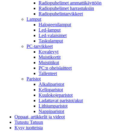
Radiopuhelimet ammattikäyttöön
Radiopuhelimet harrastuksiin
Radiopuhelintarvikkeet
Lamput
Halogeenilamput
Led-lamput
Led-valaisimet
Taskulamput
PC-tarvikkeet
Kovalevyt
Muistikortit
Muistitikut
PC:n oheislaitteet
Tallenteet
Paristot
Alkaliparistot
Kelloparistot
Kuulokojeparistot
Ladattavat paristot/akut
Lithiumparistot
Nappiparistot
Oppaat, artikkelit ja videot
Tutustu Tatuun
Kysy tuotteista