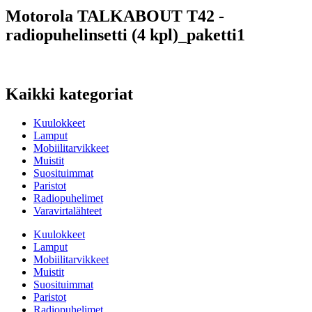
Motorola TALKABOUT T42 -
radiopuhelinsetti (4 kpl)_paketti1
Kaikki kategoriat
Kuulokkeet
Lamput
Mobiilitarvikkeet
Muistit
Suosituimmat
Paristot
Radiopuhelimet
Varavirtalähteet
Kuulokkeet
Lamput
Mobiilitarvikkeet
Muistit
Suosituimmat
Paristot
Radiopuhelimet