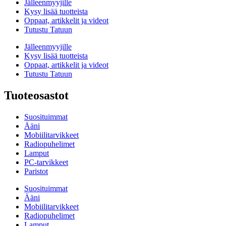
Jälleenmyyjille
Kysy lisää tuotteista
Oppaat, artikkelit ja videot
Tutustu Tatuun
Jälleenmyyjille
Kysy lisää tuotteista
Oppaat, artikkelit ja videot
Tutustu Tatuun
Tuoteosastot
Suosituimmat
Ääni
Mobiilitarvikkeet
Radiopuhelimet
Lamput
PC-tarvikkeet
Paristot
Suosituimmat
Ääni
Mobiilitarvikkeet
Radiopuhelimet
Lamput