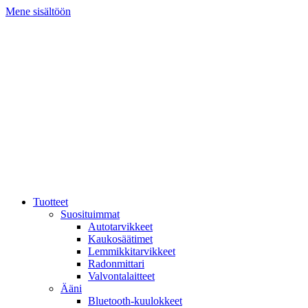
Mene sisältöön
Tuotteet
Suosituimmat
Autotarvikkeet
Kaukosäätimet
Lemmikkitarvikkeet
Radonmittari
Valvontalaitteet
Ääni
Bluetooth-kuulokkeet