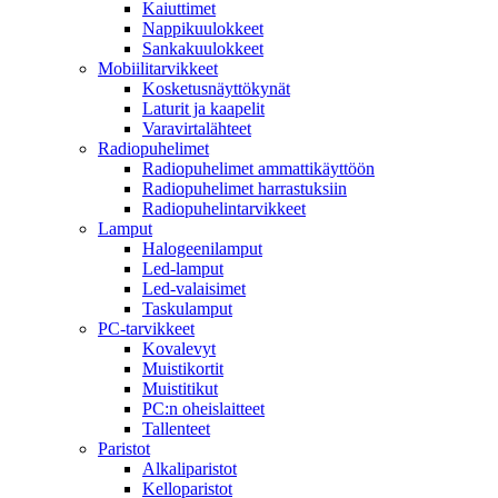
Kaiuttimet
Nappikuulokkeet
Sankakuulokkeet
Mobiilitarvikkeet
Kosketusnäyttökynät
Laturit ja kaapelit
Varavirtalähteet
Radiopuhelimet
Radiopuhelimet ammattikäyttöön
Radiopuhelimet harrastuksiin
Radiopuhelintarvikkeet
Lamput
Halogeenilamput
Led-lamput
Led-valaisimet
Taskulamput
PC-tarvikkeet
Kovalevyt
Muistikortit
Muistitikut
PC:n oheislaitteet
Tallenteet
Paristot
Alkaliparistot
Kelloparistot