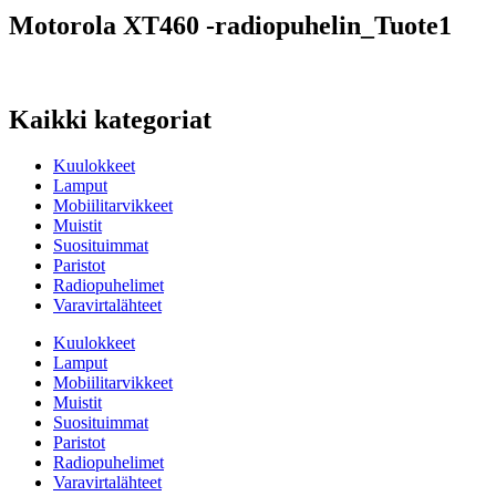
Motorola XT460 -radiopuhelin_Tuote1
Kaikki kategoriat
Kuulokkeet
Lamput
Mobiilitarvikkeet
Muistit
Suosituimmat
Paristot
Radiopuhelimet
Varavirtalähteet
Kuulokkeet
Lamput
Mobiilitarvikkeet
Muistit
Suosituimmat
Paristot
Radiopuhelimet
Varavirtalähteet