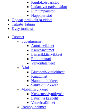
Kuulokojeparistot
Ladattavat paristot/akut
Lithiumparistot
Nappiparistot
Oppaat, artikkelit ja videot
Tutustu Tatuun
Kysy tuotteista
Tuotteet
Suosituimmat
Autotarvikkeet
Kaukosäätimet
Lemmikkitarvikkeet
Radonmittari
Valvontalaitteet
Ääni
Bluetooth-kuulokkeet
Kaiuttimet
Nappikuulokkeet
Sankakuulokkeet
Mobiilitarvikkeet
Kosketusnäyttökynät
Laturit ja kaapelit
Varavirtalähteet
Radiopuhelimet