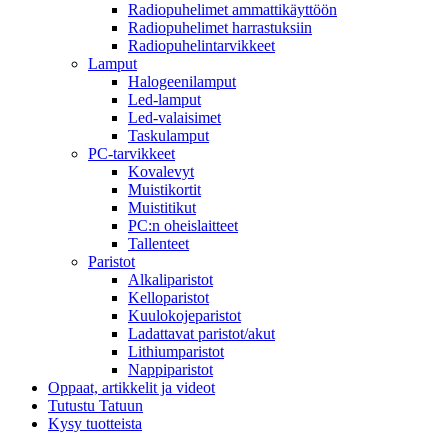
Radiopuhelimet ammattikäyttöön
Radiopuhelimet harrastuksiin
Radiopuhelintarvikkeet
Lamput
Halogeenilamput
Led-lamput
Led-valaisimet
Taskulamput
PC-tarvikkeet
Kovalevyt
Muistikortit
Muistitikut
PC:n oheislaitteet
Tallenteet
Paristot
Alkaliparistot
Kelloparistot
Kuulokojeparistot
Ladattavat paristot/akut
Lithiumparistot
Nappiparistot
Oppaat, artikkelit ja videot
Tutustu Tatuun
Kysy tuotteista