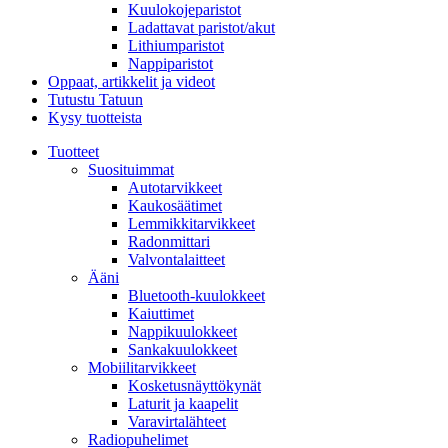
Kuulokojeparistot
Ladattavat paristot/akut
Lithiumparistot
Nappiparistot
Oppaat, artikkelit ja videot
Tutustu Tatuun
Kysy tuotteista
Tuotteet
Suosituimmat
Autotarvikkeet
Kaukosäätimet
Lemmikkitarvikkeet
Radonmittari
Valvontalaitteet
Ääni
Bluetooth-kuulokkeet
Kaiuttimet
Nappikuulokkeet
Sankakuulokkeet
Mobiilitarvikkeet
Kosketusnäyttökynät
Laturit ja kaapelit
Varavirtalähteet
Radiopuhelimet