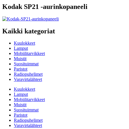
Kodak SP21 -aurinkopaneeli
Kaikki kategoriat
Kuulokkeet
Lamput
Mobiilitarvikkeet
Muistit
Suosituimmat
Paristot
Radiopuhelimet
Varavirtalähteet
Kuulokkeet
Lamput
Mobiilitarvikkeet
Muistit
Suosituimmat
Paristot
Radiopuhelimet
Varavirtalähteet