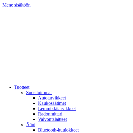
Mene sisältöön
Tuotteet
Suosituimmat
Autotarvikkeet
Kaukosäätimet
Lemmikkitarvikkeet
Radonmittari
Valvontalaitteet
Ääni
Bluetooth-kuulokkeet