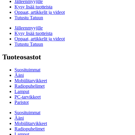
Jälleenmyyjille
Kysy lisää tuotteista
Oppaat, artikkelit ja videot
Tutustu Tatuun
Jälleenmyyjille
Kysy lisää tuotteista
Oppaat, artikkelit ja videot
Tutustu Tatuun
Tuoteosastot
Suosituimmat
Ääni
Mobiilitarvikkeet
Radiopuhelimet
Lamput
PC-tarvikkeet
Paristot
Suosituimmat
Ääni
Mobiilitarvikkeet
Radiopuhelimet
Lamput