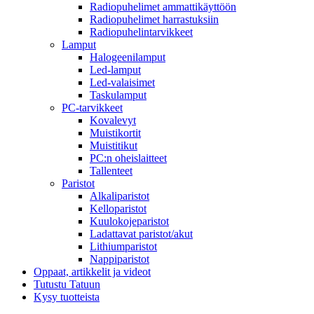
Radiopuhelimet ammattikäyttöön
Radiopuhelimet harrastuksiin
Radiopuhelintarvikkeet
Lamput
Halogeenilamput
Led-lamput
Led-valaisimet
Taskulamput
PC-tarvikkeet
Kovalevyt
Muistikortit
Muistitikut
PC:n oheislaitteet
Tallenteet
Paristot
Alkaliparistot
Kelloparistot
Kuulokojeparistot
Ladattavat paristot/akut
Lithiumparistot
Nappiparistot
Oppaat, artikkelit ja videot
Tutustu Tatuun
Kysy tuotteista