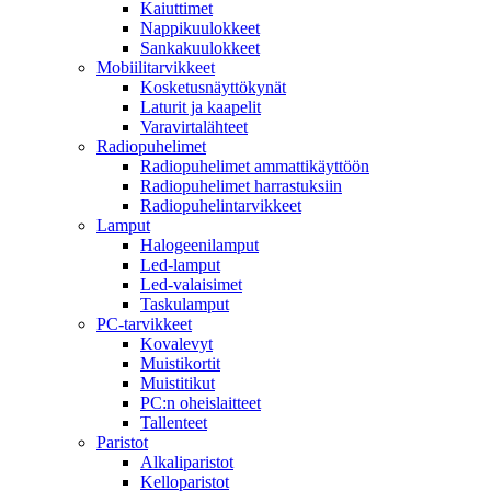
Kaiuttimet
Nappikuulokkeet
Sankakuulokkeet
Mobiilitarvikkeet
Kosketusnäyttökynät
Laturit ja kaapelit
Varavirtalähteet
Radiopuhelimet
Radiopuhelimet ammattikäyttöön
Radiopuhelimet harrastuksiin
Radiopuhelintarvikkeet
Lamput
Halogeenilamput
Led-lamput
Led-valaisimet
Taskulamput
PC-tarvikkeet
Kovalevyt
Muistikortit
Muistitikut
PC:n oheislaitteet
Tallenteet
Paristot
Alkaliparistot
Kelloparistot