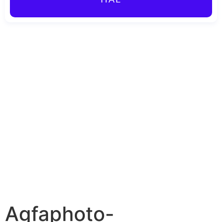
HAE
Agfaphoto-