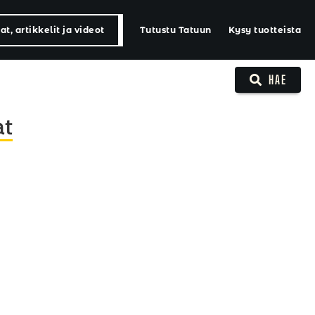
t, artikkelit ja videot
Tutustu Tatuun
Kysy tuotteista
HAE
at