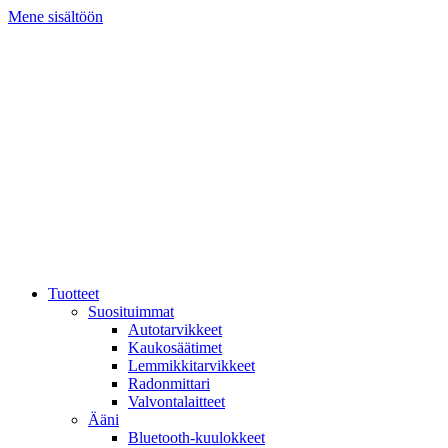
Mene sisältöön
Tuotteet
Suosituimmat
Autotarvikkeet
Kaukosäätimet
Lemmikkitarvikkeet
Radonmittari
Valvontalaitteet
Ääni
Bluetooth-kuulokkeet