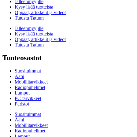
Jälleenmyyjille
Kysy lisää tuotteista
Oppaat, artikkelit ja videot
Tutustu Tatuun
Jälleenmyyjille
Kysy lisää tuotteista
Oppaat, artikkelit ja videot
Tutustu Tatuun
Tuoteosastot
Suosituimmat
Ääni
Mobiilitarvikkeet
Radiopuhelimet
Lamput
PC-tarvikkeet
Paristot
Suosituimmat
Ääni
Mobiilitarvikkeet
Radiopuhelimet
Lamput