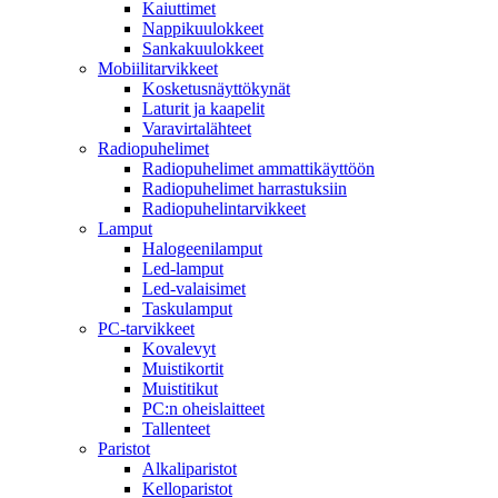
Kaiuttimet
Nappikuulokkeet
Sankakuulokkeet
Mobiilitarvikkeet
Kosketusnäyttökynät
Laturit ja kaapelit
Varavirtalähteet
Radiopuhelimet
Radiopuhelimet ammattikäyttöön
Radiopuhelimet harrastuksiin
Radiopuhelintarvikkeet
Lamput
Halogeenilamput
Led-lamput
Led-valaisimet
Taskulamput
PC-tarvikkeet
Kovalevyt
Muistikortit
Muistitikut
PC:n oheislaitteet
Tallenteet
Paristot
Alkaliparistot
Kelloparistot