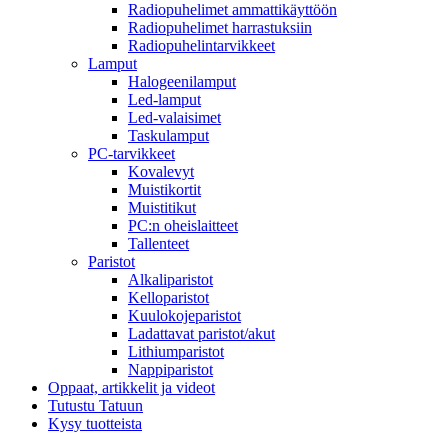
Radiopuhelimet ammattikäyttöön
Radiopuhelimet harrastuksiin
Radiopuhelintarvikkeet
Lamput
Halogeenilamput
Led-lamput
Led-valaisimet
Taskulamput
PC-tarvikkeet
Kovalevyt
Muistikortit
Muistitikut
PC:n oheislaitteet
Tallenteet
Paristot
Alkaliparistot
Kelloparistot
Kuulokojeparistot
Ladattavat paristot/akut
Lithiumparistot
Nappiparistot
Oppaat, artikkelit ja videot
Tutustu Tatuun
Kysy tuotteista