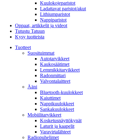
Kuulokojeparistot
Ladattavat paristot/akut
Lithiumparistot
Nappiparistot
Oppaat, artikkelit ja videot
Tutustu Tatuun
Kysy tuotteista
Tuotteet
Suosituimmat
Autotarvikkeet
Kaukosäätimet
Lemmikkitarvikkeet
Radonmittari
Valvontalaitteet
Ääni
Bluetooth-kuulokkeet
Kaiuttimet
Nappikuulokkeet
Sankakuulokkeet
Mobiilitarvikkeet
Kosketusnäyttökynät
Laturit ja kaapelit
Varavirtalähteet
Radiopuhelimet