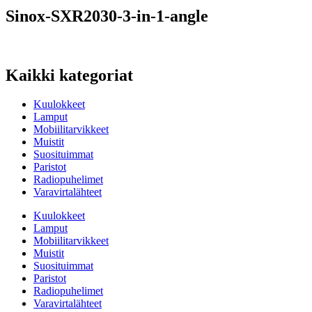
Sinox-SXR2030-3-in-1-angle
Kaikki kategoriat
Kuulokkeet
Lamput
Mobiilitarvikkeet
Muistit
Suosituimmat
Paristot
Radiopuhelimet
Varavirtalähteet
Kuulokkeet
Lamput
Mobiilitarvikkeet
Muistit
Suosituimmat
Paristot
Radiopuhelimet
Varavirtalähteet