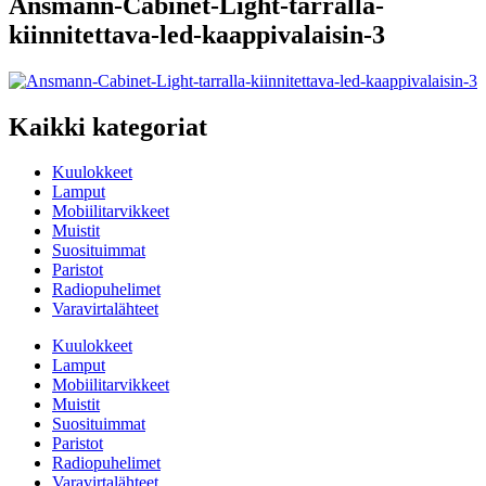
Ansmann-Cabinet-Light-tarralla-
kiinnitettava-led-kaappivalaisin-3
Kaikki kategoriat
Kuulokkeet
Lamput
Mobiilitarvikkeet
Muistit
Suosituimmat
Paristot
Radiopuhelimet
Varavirtalähteet
Kuulokkeet
Lamput
Mobiilitarvikkeet
Muistit
Suosituimmat
Paristot
Radiopuhelimet
Varavirtalähteet