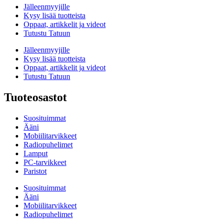
Jälleenmyyjille
Kysy lisää tuotteista
Oppaat, artikkelit ja videot
Tutustu Tatuun
Jälleenmyyjille
Kysy lisää tuotteista
Oppaat, artikkelit ja videot
Tutustu Tatuun
Tuoteosastot
Suosituimmat
Ääni
Mobiilitarvikkeet
Radiopuhelimet
Lamput
PC-tarvikkeet
Paristot
Suosituimmat
Ääni
Mobiilitarvikkeet
Radiopuhelimet