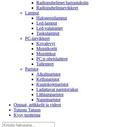
Radiopuhelimet harrastuksiin
Radiopuhelintarvikkeet
Lamput
Halogeenilamput
Led-lamput
Led-valaisimet
Taskulamput
PC-tarvikkeet
Kovalevyt
Muistikortit
Muistitikut
PC:n oheislaitteet
Tallenteet
Paristot
Alkaliparistot
Kelloparistot
Kuulokojeparistot
Ladattavat paristot/akut
Lithiumparistot
Nappiparistot
Oppaat, artikkelit ja videot
Tutustu Tatuun
Kysy tuotteista