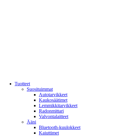
Mene
sisältöön
Tuotteet
Suosituimmat
Autotarvikkeet
Kaukosäätimet
Lemmikkitarvikkeet
Radonmittari
Valvontalaitteet
Ääni
Bluetooth-kuulokkeet
Kaiuttimet