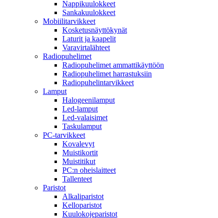
Nappikuulokkeet
Sankakuulokkeet
Mobiilitarvikkeet
Kosketusnäyttökynät
Laturit ja kaapelit
Varavirtalähteet
Radiopuhelimet
Radiopuhelimet ammattikäyttöön
Radiopuhelimet harrastuksiin
Radiopuhelintarvikkeet
Lamput
Halogeenilamput
Led-lamput
Led-valaisimet
Taskulamput
PC-tarvikkeet
Kovalevyt
Muistikortit
Muistitikut
PC:n oheislaitteet
Tallenteet
Paristot
Alkaliparistot
Kelloparistot
Kuulokojeparistot