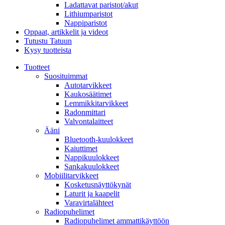
Ladattavat paristot/akut
Lithiumparistot
Nappiparistot
Oppaat, artikkelit ja videot
Tutustu Tatuun
Kysy tuotteista
Tuotteet
Suosituimmat
Autotarvikkeet
Kaukosäätimet
Lemmikkitarvikkeet
Radonmittari
Valvontalaitteet
Ääni
Bluetooth-kuulokkeet
Kaiuttimet
Nappikuulokkeet
Sankakuulokkeet
Mobiilitarvikkeet
Kosketusnäyttökynät
Laturit ja kaapelit
Varavirtalähteet
Radiopuhelimet
Radiopuhelimet ammattikäyttöön