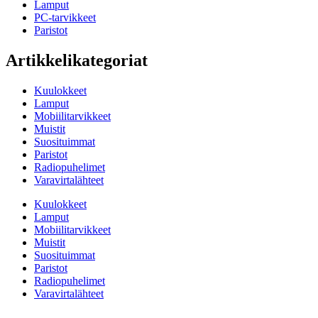
Lamput
PC-tarvikkeet
Paristot
Artikkelikategoriat
Kuulokkeet
Lamput
Mobiilitarvikkeet
Muistit
Suosituimmat
Paristot
Radiopuhelimet
Varavirtalähteet
Kuulokkeet
Lamput
Mobiilitarvikkeet
Muistit
Suosituimmat
Paristot
Radiopuhelimet
Varavirtalähteet