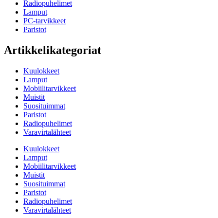
Radiopuhelimet
Lamput
PC-tarvikkeet
Paristot
Artikkelikategoriat
Kuulokkeet
Lamput
Mobiilitarvikkeet
Muistit
Suosituimmat
Paristot
Radiopuhelimet
Varavirtalähteet
Kuulokkeet
Lamput
Mobiilitarvikkeet
Muistit
Suosituimmat
Paristot
Radiopuhelimet
Varavirtalähteet