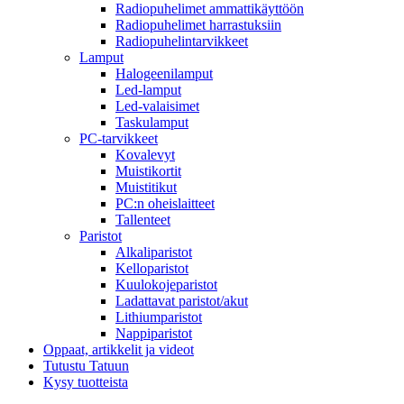
Radiopuhelimet ammattikäyttöön
Radiopuhelimet harrastuksiin
Radiopuhelintarvikkeet
Lamput
Halogeenilamput
Led-lamput
Led-valaisimet
Taskulamput
PC-tarvikkeet
Kovalevyt
Muistikortit
Muistitikut
PC:n oheislaitteet
Tallenteet
Paristot
Alkaliparistot
Kelloparistot
Kuulokojeparistot
Ladattavat paristot/akut
Lithiumparistot
Nappiparistot
Oppaat, artikkelit ja videot
Tutustu Tatuun
Kysy tuotteista