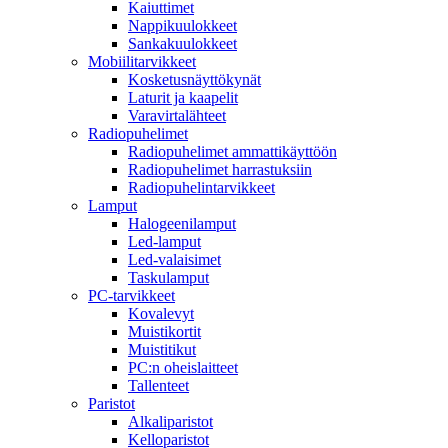
Kaiuttimet
Nappikuulokkeet
Sankakuulokkeet
Mobiilitarvikkeet
Kosketusnäyttökynät
Laturit ja kaapelit
Varavirtalähteet
Radiopuhelimet
Radiopuhelimet ammattikäyttöön
Radiopuhelimet harrastuksiin
Radiopuhelintarvikkeet
Lamput
Halogeenilamput
Led-lamput
Led-valaisimet
Taskulamput
PC-tarvikkeet
Kovalevyt
Muistikortit
Muistitikut
PC:n oheislaitteet
Tallenteet
Paristot
Alkaliparistot
Kelloparistot