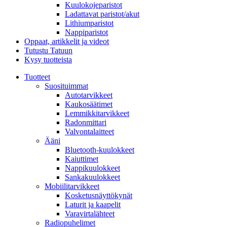
Kuulokojeparistot
Ladattavat paristot/akut
Lithiumparistot
Nappiparistot
Oppaat, artikkelit ja videot
Tutustu Tatuun
Kysy tuotteista
Tuotteet
Suosituimmat
Autotarvikkeet
Kaukosäätimet
Lemmikkitarvikkeet
Radonmittari
Valvontalaitteet
Ääni
Bluetooth-kuulokkeet
Kaiuttimet
Nappikuulokkeet
Sankakuulokkeet
Mobiilitarvikkeet
Kosketusnäyttökynät
Laturit ja kaapelit
Varavirtalähteet
Radiopuhelimet