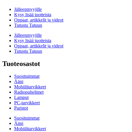
Jälleenmyyjille
Kysy lisää tuotteista
Oppaat, artikkelit ja videot
Tutustu Tatuun
Jälleenmyyjille
Kysy lisää tuotteista
Oppaat, artikkelit ja videot
Tutustu Tatuun
Tuoteosastot
Suosituimmat
Ääni
Mobiilitarvikkeet
Radiopuhelimet
Lamput
PC-tarvikkeet
Paristot
Suosituimmat
Ääni
Mobiilitarvikkeet