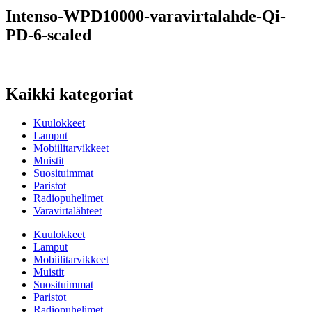
Intenso-WPD10000-varavirtalahde-Qi-
PD-6-scaled
Kaikki kategoriat
Kuulokkeet
Lamput
Mobiilitarvikkeet
Muistit
Suosituimmat
Paristot
Radiopuhelimet
Varavirtalähteet
Kuulokkeet
Lamput
Mobiilitarvikkeet
Muistit
Suosituimmat
Paristot
Radiopuhelimet