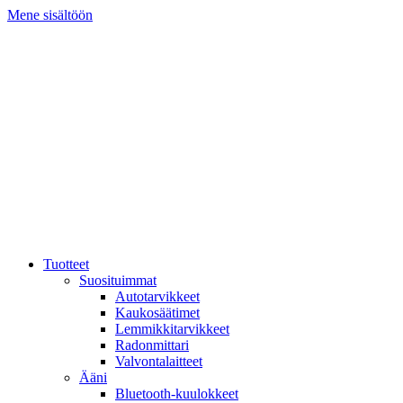
Mene sisältöön
Tuotteet
Suosituimmat
Autotarvikkeet
Kaukosäätimet
Lemmikkitarvikkeet
Radonmittari
Valvontalaitteet
Ääni
Bluetooth-kuulokkeet