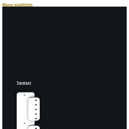
Mene sisältöön
Tuotteet
Suosituimmat
Autotarvikkeet
Kaukosäätimet
Lemmikkitarvikkeet
Radonmittari
Valvontalaitteet
Ääni
Bluetooth-