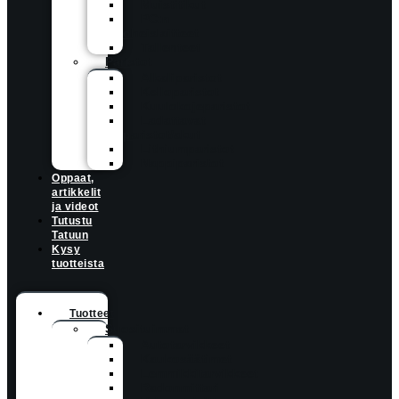
Muistitikut
PC:n
oheislaitteet
Tallenteet
Paristot
Alkaliparistot
Kelloparistot
Kuulokojeparistot
Ladattavat
paristot/akut
Lithiumparistot
Nappiparistot
Oppaat,
artikkelit
ja videot
Tutustu
Tatuun
Kysy
tuotteista
Tuotteet
Suosituimmat
Autotarvikkeet
Kaukosäätimet
Lemmikkitarvikkeet
Radonmittari