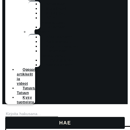
Kovalevyt
Muistikortit
Muistitikut
PC:n
oheislaitteet
Tallenteet
Paristot
Alkaliparistot
Kelloparistot
Kuulokojeparistot
Ladattavat
paristot/akut
Lithiumparistot
Nappiparistot
Oppaat,
artikkelit
ja
videot
Tutustu
Tatuun
Kysy
tuotteista
HAE