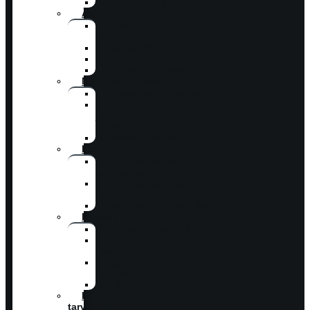
Valvontalaitteet
Ääni
Bluetooth-
kuulokkeet
Kaiuttimet
Nappikuulokkeet
Sankakuulokkeet
Mobiilitarvikkeet
Kosketusnäyttökynät
Laturit
ja
kaapelit
Varavirtalähteet
Radiopuhelimet
Radiopuhelimet
ammattikäyttöön
Radiopuhelimet
harrastuksiin
Radiopuhelintarvikkeet
Lamput
Halogeenilamput
Led-
lamput
Led-
valaisimet
Taskulamput
PC-
tarvikkeet