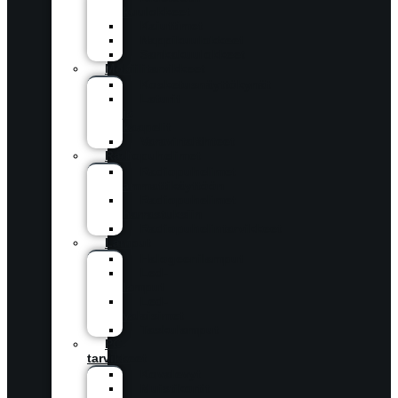
kuulokkeet
Kaiuttimet
Nappikuulokkeet
Sankakuulokkeet
Mobiilitarvikkeet
Kosketusnäyttökynät
Laturit
ja
kaapelit
Varavirtalähteet
Radiopuhelimet
Radiopuhelimet
ammattikäyttöön
Radiopuhelimet
harrastuksiin
Radiopuhelintarvikkeet
Lamput
Halogeenilamput
Led-
lamput
Led-
valaisimet
Taskulamput
PC-
tarvikkeet
Kovalevyt
Muistikortit