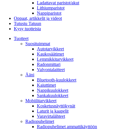
Ladattavat paristot/akut
Lithiumparistot
Nappiparistot
Oppaat, artikkelit ja videot
Tutustu Tatuun
Kysy tuotteista
Tuotteet
Suosituimmat
Autotarvikkeet
Kaukosäätimet
Lemmikkitarvikkeet
Radonmittari
Valvontalaitteet
Ääni
Bluetooth-kuulokkeet
Kaiuttimet
Nappikuulokkeet
Sankakuulokkeet
Mobiilitarvikkeet
Kosketusnäyttökynät
Laturit ja kaapelit
Varavirtalähteet
Radiopuhelimet
Radiopuhelimet ammattikäyttöön