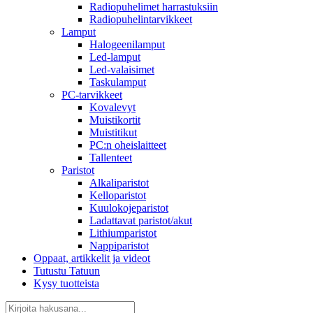
Radiopuhelimet harrastuksiin
Radiopuhelintarvikkeet
Lamput
Halogeenilamput
Led-lamput
Led-valaisimet
Taskulamput
PC-tarvikkeet
Kovalevyt
Muistikortit
Muistitikut
PC:n oheislaitteet
Tallenteet
Paristot
Alkaliparistot
Kelloparistot
Kuulokojeparistot
Ladattavat paristot/akut
Lithiumparistot
Nappiparistot
Oppaat, artikkelit ja videot
Tutustu Tatuun
Kysy tuotteista