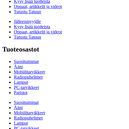
Kysy lisää tuotteista
Oppaat, artikkelit ja videot
Tutustu Tatuun
Jälleenmyyjille
Kysy lisää tuotteista
Oppaat, artikkelit ja videot
Tutustu Tatuun
Tuoteosastot
Suosituimmat
Ääni
Mobiilitarvikkeet
Radiopuhelimet
Lamput
PC-tarvikkeet
Paristot
Suosituimmat
Ääni
Mobiilitarvikkeet
Radiopuhelimet
Lamput
PC-tarvikkeet