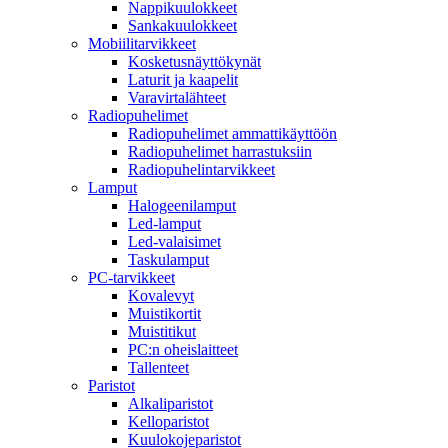
Nappikuulokkeet
Sankakuulokkeet
Mobiilitarvikkeet
Kosketusnäyttökynät
Laturit ja kaapelit
Varavirtalähteet
Radiopuhelimet
Radiopuhelimet ammattikäyttöön
Radiopuhelimet harrastuksiin
Radiopuhelintarvikkeet
Lamput
Halogeenilamput
Led-lamput
Led-valaisimet
Taskulamput
PC-tarvikkeet
Kovalevyt
Muistikortit
Muistitikut
PC:n oheislaitteet
Tallenteet
Paristot
Alkaliparistot
Kelloparistot
Kuulokojeparistot