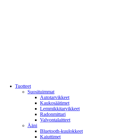
Mene
sisältöön
Tuotteet
Suosituimmat
Autotarvikkeet
Kaukosäätimet
Lemmikkitarvikkeet
Radonmittari
Valvontalaitteet
Ääni
Bluetooth-kuulokkeet
Kaiuttimet