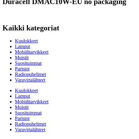
Duracell DMAC10W-EU no packaging
Kaikki kategoriat
Kuulokkeet
Lamput
Mobiilitarvikkeet
Muistit
Suosituimmat
Paristot
Radiopuhelimet
Varavirtalähteet
Kuulokkeet
Lamput
Mobiilitarvikkeet
Muistit
Suosituimmat
Paristot
Radiopuhelimet
Varavirtalähteet