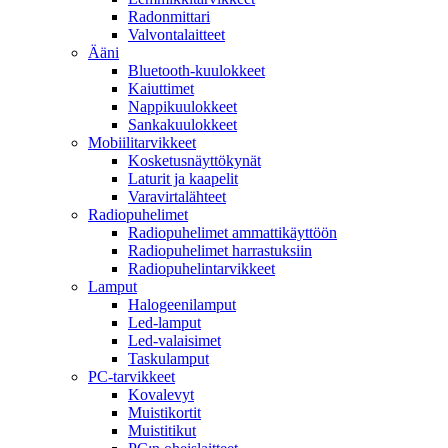
Radonmittari
Valvontalaitteet
Ääni
Bluetooth-kuulokkeet
Kaiuttimet
Nappikuulokkeet
Sankakuulokkeet
Mobiilitarvikkeet
Kosketusnäyttökynät
Laturit ja kaapelit
Varavirtalähteet
Radiopuhelimet
Radiopuhelimet ammattikäyttöön
Radiopuhelimet harrastuksiin
Radiopuhelintarvikkeet
Lamput
Halogeenilamput
Led-lamput
Led-valaisimet
Taskulamput
PC-tarvikkeet
Kovalevyt
Muistikortit
Muistitikut