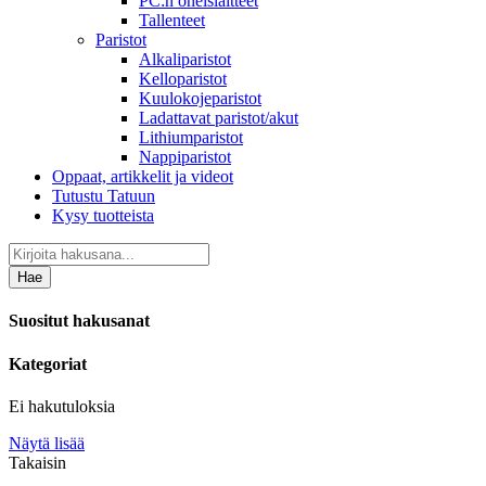
PC:n oheislaitteet
Tallenteet
Paristot
Alkaliparistot
Kelloparistot
Kuulokojeparistot
Ladattavat paristot/akut
Lithiumparistot
Nappiparistot
Oppaat, artikkelit ja videot
Tutustu Tatuun
Kysy tuotteista
Hae
Suositut hakusanat
Kategoriat
Ei hakutuloksia
Näytä lisää
Takaisin