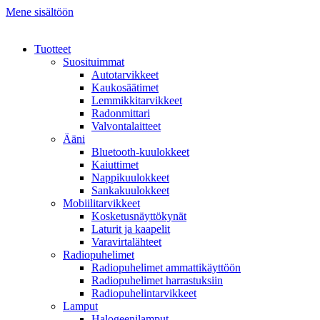
Mene sisältöön
Tuotteet
Suosituimmat
Autotarvikkeet
Kaukosäätimet
Lemmikkitarvikkeet
Radonmittari
Valvontalaitteet
Ääni
Bluetooth-kuulokkeet
Kaiuttimet
Nappikuulokkeet
Sankakuulokkeet
Mobiilitarvikkeet
Kosketusnäyttökynät
Laturit ja kaapelit
Varavirtalähteet
Radiopuhelimet
Radiopuhelimet ammattikäyttöön
Radiopuhelimet harrastuksiin
Radiopuhelintarvikkeet
Lamput
Halogeenilamput