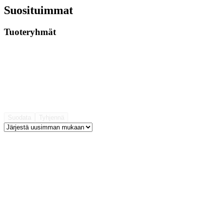
Suosituimmat
Tuoteryhmät
Suodata
Tyhjennä