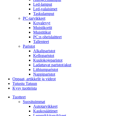
Led-lamput
Led-valaisimet
Taskulamput
PC-tarvikkeet
Kovalevyt
Muistikortit
Muistitikut
PC:n oheislaitteet
Tallenteet
Paristot
Alkaliparistot
Kelloparistot
Kuulokojeparistot
Ladattavat paristot/akut
Lithiumparistot
Nappiparistot
Oppaat, artikkelit ja videot
Tutustu Tatuun
Kysy tuotteista
Tuotteet
Suosituimmat
Autotarvikkeet
Kaukosäätimet
Lemmikkitarvikkeet