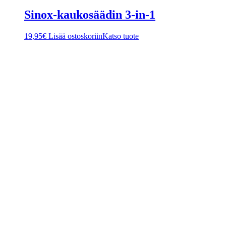
Sinox-kaukosäädin 3-in-1
19,95
€
Lisää ostoskoriin
Katso tuote