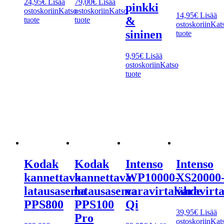
24,95
€
Lisää
79,00
€
Lisää
pinkki
ostoskoriin
Katso
ostoskoriin
Katso
14,95
€
Lisää
&
tuote
tuote
ostoskoriin
Kat
sininen
tuote
9,95
€
Lisää
ostoskoriin
Katso
tuote
Kodak
Kodak
Intenso
Intenso
kannettava
kannettava
WP10000-
XS20000
latausasema
latausasema
varavirtalähde
varavirt
PPS800
PPS100
Qi
39,95
€
Lisää
Pro
ostoskoriin
Kat