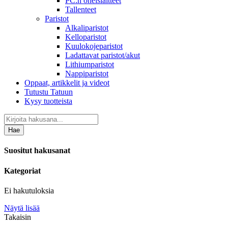
PC:n oheislaitteet
Tallenteet
Paristot
Alkaliparistot
Kelloparistot
Kuulokojeparistot
Ladattavat paristot/akut
Lithiumparistot
Nappiparistot
Oppaat, artikkelit ja videot
Tutustu Tatuun
Kysy tuotteista
Hae
Suositut hakusanat
Kategoriat
Ei hakutuloksia
Näytä lisää
Takaisin