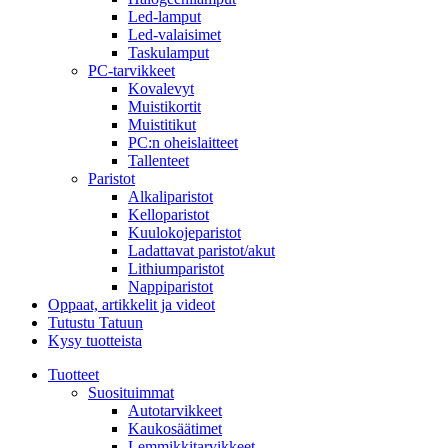
Led-lamput
Led-valaisimet
Taskulamput
PC-tarvikkeet
Kovalevyt
Muistikortit
Muistitikut
PC:n oheislaitteet
Tallenteet
Paristot
Alkaliparistot
Kelloparistot
Kuulokojeparistot
Ladattavat paristot/akut
Lithiumparistot
Nappiparistot
Oppaat, artikkelit ja videot
Tutustu Tatuun
Kysy tuotteista
Tuotteet
Suosituimmat
Autotarvikkeet
Kaukosäätimet
Lemmikkitarvikkeet