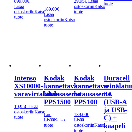
899,00
€
29,95
€
Lisää
tuote
Lisää
ostoskoriin
Katso
189,00
€
ostoskoriin
Katso
tuote
Lisää
tuote
ostoskoriin
Katso
tuote
Intenso
Kodak
Kodak
Duracell
XS10000-
kannettava
kannettava
seinälatu
varavirtalähde
latausasema
latausasema
3A
PPS1500
PPS100
(USB-A
19,95
€
Lisää
ja USB-
ostoskoriin
Katso
Lue
189,00
€
C) +
tuote
Lisää
Katso
Lisää
kaapeli
tuote
ostoskoriin
Katso
tuote