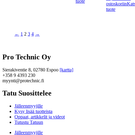
tuote
ostoskoriin
Kat
tuote
←
1
2
3
4
→
Pro Technic Oy
Sierakiventie 8, 02780 Espoo
[kartta]
+358 9 4393 230
myynti@protechnic.fi
Tatu Suosittelee
Jälleenmyyjille
Kysy lisää tuotteista
Oppaat, artikkelit ja videot
Tutustu Tatuun
Jälleenmyyjille