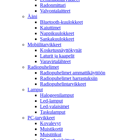
Radonmittari
Valvontalaitteet
Ääni
Bluetooth-kuulokkeet
Kaiuttimet
Nappikuulokkeet
Sankakuulokkeet
Mobiilitarvikkeet
Kosketusnäyttökynät
Laturit ja kaapelit
Varavirtalähteet
Radiopuhelimet
Radiopuhelimet ammattikäyttöön
Radiopuhelimet harrastuksiin
Radiopuhelintarvikkeet
Lamput
Halogeenilamput
Led-lamput
Led-valaisimet
Taskulamput
PC-tarvikkeet
Kovalevyt
Muistikortit
Muistitikut