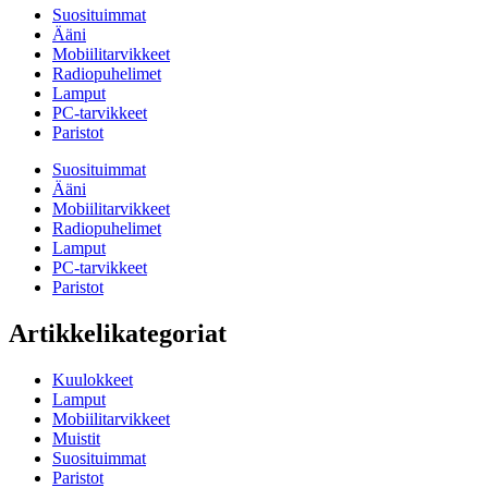
Suosituimmat
Ääni
Mobiilitarvikkeet
Radiopuhelimet
Lamput
PC-tarvikkeet
Paristot
Suosituimmat
Ääni
Mobiilitarvikkeet
Radiopuhelimet
Lamput
PC-tarvikkeet
Paristot
Artikkelikategoriat
Kuulokkeet
Lamput
Mobiilitarvikkeet
Muistit
Suosituimmat
Paristot