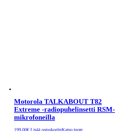
Motorola TALKABOUT T82
Extreme -radiopuhelinsetti RSM-
mikrofoneilla
199,00
€
Lisää ostoskoriin
Katso tuote