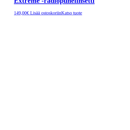
Extreme -radiopuhelinsetti
149,00
€
Lisää ostoskoriin
Katso tuote