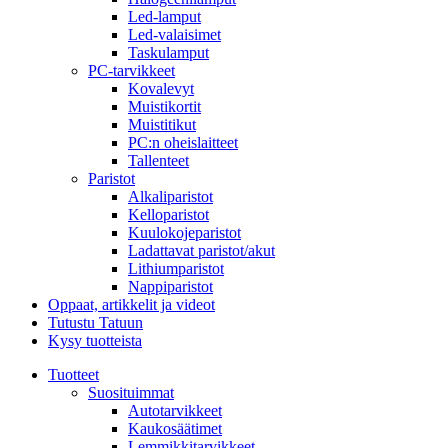
Led-lamput
Led-valaisimet
Taskulamput
PC-tarvikkeet
Kovalevyt
Muistikortit
Muistitikut
PC:n oheislaitteet
Tallenteet
Paristot
Alkaliparistot
Kelloparistot
Kuulokojeparistot
Ladattavat paristot/akut
Lithiumparistot
Nappiparistot
Oppaat, artikkelit ja videot
Tutustu Tatuun
Kysy tuotteista
Tuotteet
Suosituimmat
Autotarvikkeet
Kaukosäätimet
Lemmikkitarvikkeet