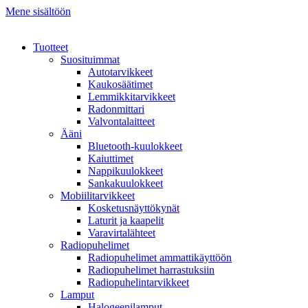
Mene sisältöön
Tuotteet
Suosituimmat
Autotarvikkeet
Kaukosäätimet
Lemmikkitarvikkeet
Radonmittari
Valvontalaitteet
Ääni
Bluetooth-kuulokkeet
Kaiuttimet
Nappikuulokkeet
Sankakuulokkeet
Mobiilitarvikkeet
Kosketusnäyttökynät
Laturit ja kaapelit
Varavirtalähteet
Radiopuhelimet
Radiopuhelimet ammattikäyttöön
Radiopuhelimet harrastuksiin
Radiopuhelintarvikkeet
Lamput
Halogeenilamput