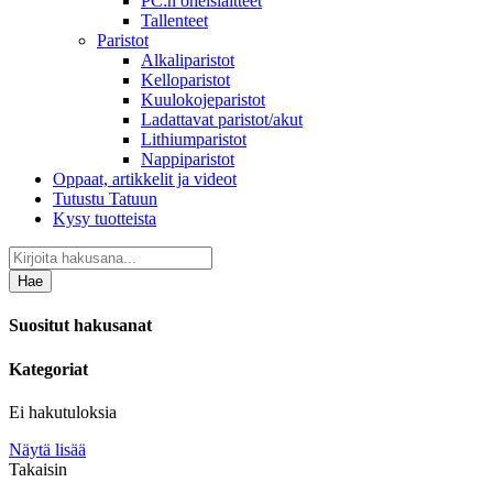
PC:n oheislaitteet
Tallenteet
Paristot
Alkaliparistot
Kelloparistot
Kuulokojeparistot
Ladattavat paristot/akut
Lithiumparistot
Nappiparistot
Oppaat, artikkelit ja videot
Tutustu Tatuun
Kysy tuotteista
Hae
Suositut hakusanat
Kategoriat
Ei hakutuloksia
Näytä lisää
Takaisin