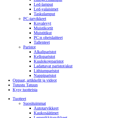
Led-lamput
Led-valaisimet
Taskulamput
PC-tarvikkeet
Kovalevyt
Muistikortit
Muistitikut
PC:n oheislaitteet
Tallenteet
Paristot
Alkaliparistot
Kelloparistot
Kuulokojeparistot
Ladattavat paristot/akut
Lithiumparistot
Nappiparistot
Oppaat, artikkelit ja videot
Tutustu Tatuun
Kysy tuotteista
Tuotteet
Suosituimmat
Autotarvikkeet
Kaukosäätimet
Lemmikkitarvikkeet