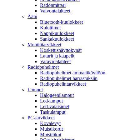
Radonmittari
Valvontalaitteet
Ääni
Bluetooth-kuulokkeet
Kaiuttimet
Nappikuulokkeet
Sankakuulokkeet
Mobiilitarvikkeet
Kosketusnäyttökynät
Laturit ja kaapelit
Varavirtalähteet
Radiopuhelimet
Radiopuhelimet ammattikäyttöön
Radiopuhelimet harrastuksiin
Radiopuhelintarvikkeet
Lamput
Halogeenilamput
Led-lamput
Led-valaisimet
Taskulamput
PC-tarvikkeet
Kovalevyt
Muistikortit
Muistitikut