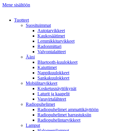
Mene sisältöön
Tuotteet
Suosituimmat
Autotarvikkeet
Kaukosäätimet
Lemmikkitarvikkeet
Radonmittari
Valvontalaitteet
Ääni
Bluetooth-kuulokkeet
Kaiuttimet
Nappikuulokkeet
Sankakuulokkeet
Mobiilitarvikkeet
Kosketusnäyttökynät
Laturit ja kaapelit
Varavirtalähteet
Radiopuhelimet
Radiopuhelimet ammattikäyttöön
Radiopuhelimet harrastuksiin
Radiopuhelintarvikkeet
Lamput
Halogeenilamput