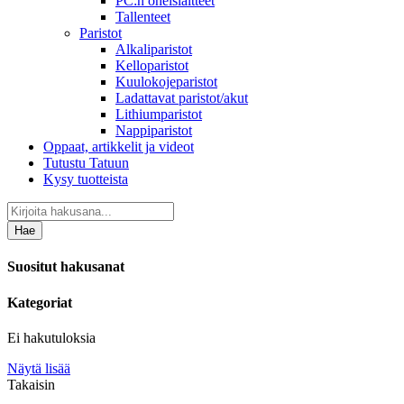
PC:n oheislaitteet
Tallenteet
Paristot
Alkaliparistot
Kelloparistot
Kuulokojeparistot
Ladattavat paristot/akut
Lithiumparistot
Nappiparistot
Oppaat, artikkelit ja videot
Tutustu Tatuun
Kysy tuotteista
Hae
Suositut hakusanat
Kategoriat
Ei hakutuloksia
Näytä lisää
Takaisin