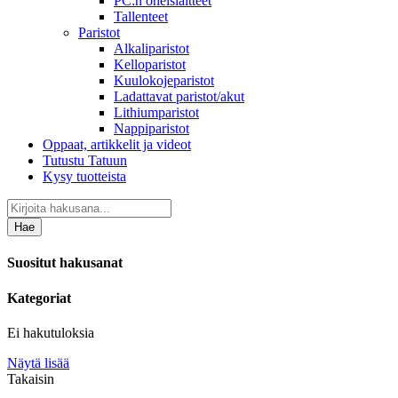
PC:n oheislaitteet
Tallenteet
Paristot
Alkaliparistot
Kelloparistot
Kuulokojeparistot
Ladattavat paristot/akut
Lithiumparistot
Nappiparistot
Oppaat, artikkelit ja videot
Tutustu Tatuun
Kysy tuotteista
Hae
Suositut hakusanat
Kategoriat
Ei hakutuloksia
Näytä lisää
Takaisin