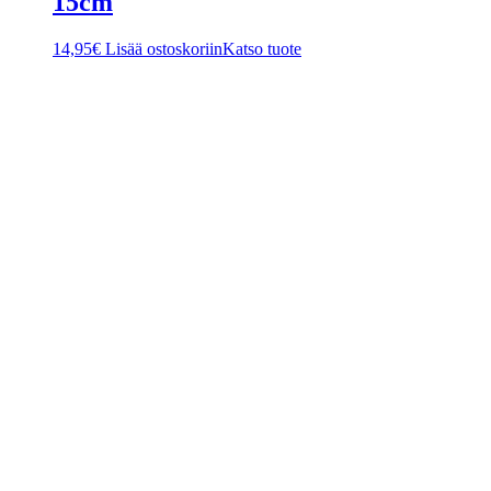
15cm
14,95
€
Lisää ostoskoriin
Katso tuote