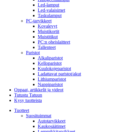
Led-lamput
Led-valaisimet
Taskulamput
PC-tarvikkeet
Kovalevyt
Muistikortit
Muistitikut
PC:n oheislaitteet
Tallenteet
Paristot
Alkaliparistot
Kelloparistot
Kuulokojeparistot
Ladattavat paristot/akut
Lithiumparistot
Nappiparistot
Oppaat, artikkelit ja videot
Tutustu Tatuun
Kysy tuotteista
Tuotteet
Suosituimmat
Autotarvikkeet
Kaukosäätimet
Lemmikkitarvikkeet