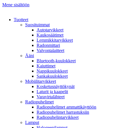
Mene sisältöön
Tuotteet
Suosituimmat
Autotarvikkeet
Kaukosäätimet
Lemmikkitarvikkeet
Radonmittari
Valvontalaitteet
Ääni
Bluetooth-kuulokkeet
Kaiuttimet
Nappikuulokkeet
Sankakuulokkeet
Mobiilitarvikkeet
Kosketusnäyttökynät
Laturit ja kaapelit
Varavirtalähteet
Radiopuhelimet
Radiopuhelimet ammattikäyttöön
Radiopuhelimet harrastuksiin
Radiopuhelintarvikkeet
Lamput
Halogeenilamput