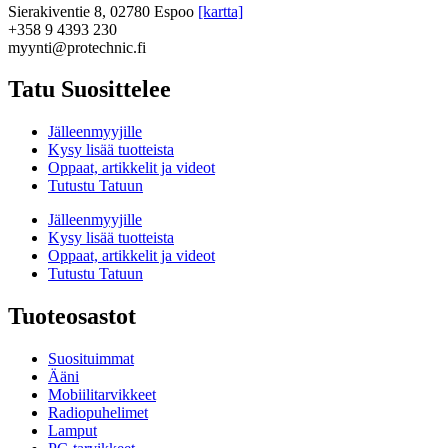
Sierakiventie 8, 02780 Espoo
[kartta]
+358 9 4393 230
myynti@protechnic.fi
Tatu Suosittelee
Jälleenmyyjille
Kysy lisää tuotteista
Oppaat, artikkelit ja videot
Tutustu Tatuun
Jälleenmyyjille
Kysy lisää tuotteista
Oppaat, artikkelit ja videot
Tutustu Tatuun
Tuoteosastot
Suosituimmat
Ääni
Mobiilitarvikkeet
Radiopuhelimet
Lamput