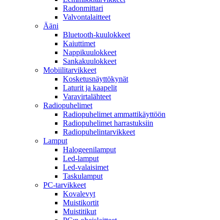
Radonmittari
Valvontalaitteet
Ääni
Bluetooth-kuulokkeet
Kaiuttimet
Nappikuulokkeet
Sankakuulokkeet
Mobiilitarvikkeet
Kosketusnäyttökynät
Laturit ja kaapelit
Varavirtalähteet
Radiopuhelimet
Radiopuhelimet ammattikäyttöön
Radiopuhelimet harrastuksiin
Radiopuhelintarvikkeet
Lamput
Halogeenilamput
Led-lamput
Led-valaisimet
Taskulamput
PC-tarvikkeet
Kovalevyt
Muistikortit
Muistitikut