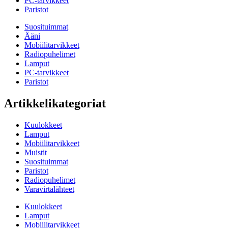
PC-tarvikkeet
Paristot
Suosituimmat
Ääni
Mobiilitarvikkeet
Radiopuhelimet
Lamput
PC-tarvikkeet
Paristot
Artikkelikategoriat
Kuulokkeet
Lamput
Mobiilitarvikkeet
Muistit
Suosituimmat
Paristot
Radiopuhelimet
Varavirtalähteet
Kuulokkeet
Lamput
Mobiilitarvikkeet